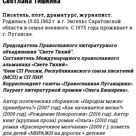
Писатель, поэт, драматург, журналист.
Родилась 15.02.1963 г. в г. Энгельс Саратовской
области в семье военного. С 1975 года проживает в
г. Луганске.
Председатель Православного литературного
объединения "Свете Тихий".
Составитель Международного православного
альманаха «Свете Тихий».
Член СП России, Республиканского союза писателей
(МСП) и СП ЛНР.
Корреспондент газеты «Православная Луганщина»
.
Лауреат литературной премии «Олега Бишерева».
Автор поэтических сборников: «Народом можно
пренебречь?» (2007 год); «Как начинается весна?»
(2009 год); «Рождение Новороссии» (2016 год).
Автор
книг (крупная проза): роман «Ольга» (2010 год);
роман «Красноречивое молчание» (2009 г.); повесть
для детей «МИРАЖИ на дорогах + детские