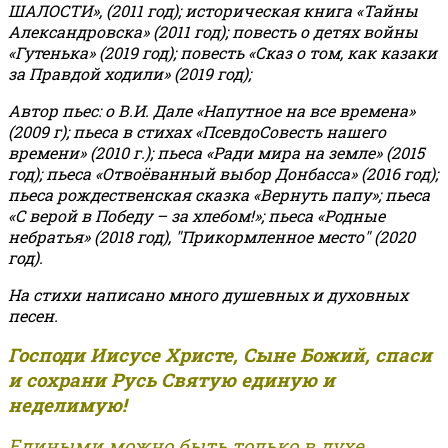
ШАЛОСТИ», (2011 год); историческая книга «Тайны
Александровска» (2011 год); повесть о детях войны
«Гутенька» (2019 год); повесть «Сказ о том, как казаки
за Правдой ходили» (2019 год);
Автор пьес: о В.И. Дале «Напутное на все времена»
(2009 г); пьеса в стихах «ПсевдоСовесть нашего
времени» (2010 г.); пьеса «Ради мира на земле» (2015
год); пьеса «Отвоёванный выбор Донбасса» (2016 год);
пьеса рождественская сказка «Вернуть папу»; пьеса
«С верой в Победу – за хлебом!»
;
пьеса «Родные
небратья» (2018 год), "Прикормленное место" (2020
год).
На стихи написано много душевных и духовных
песен.
Господи Иисусе Христе, Сыне Божий, спаси
и сохрани Русь Святую единую и
неделимую!
Едиными можно быть только в духе,