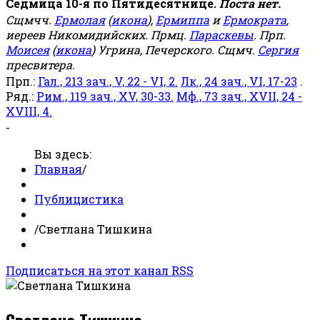
Седмица 10-я по Пятидесятнице.
Поста нет.
Сщмчч.
Ермолая
(
икона
),
Ермиппа
и
Ермократа
,
иереев Никомидийских. Прмц.
Параскевы
. Прп.
Моисея
(
икона
) Угрина, Печерского. Сщмч.
Сергия
пресвитера.
Прп.:
Гал., 213 зач., V, 22 - VI, 2.
Лк., 24 зач., VI, 17-23
.
Ряд.:
Рим., 119 зач., XV, 30-33.
Мф., 73 зач., XVII, 24 -
XVIII, 4.
-
Вы здесь:
Главная
/
Публицистика
/
Светлана Тишкина
Подписаться на этот канал RSS
Светлана Тишкина