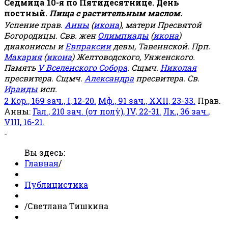
Седмица 10-я по Пятидесятнице. День
постный.
Пища с растительным маслом.
Успение прав.
Анны
(
икона
), матери Пресвятой
Богородицы. Свв. жен
Олимпиады
(
икона
)
диакониссы и
Евпраксии
девы, Тавеннской. Прп.
Макария
(
икона
) Желтоводского, Унженского.
Память
V Вселенского Собора
. Сщмч.
Николая
пресвитера. Сщмч.
Александра
пресвитера. Св.
Ираиды
исп.
2 Кор., 169 зач., I, 12-20.
Мф., 91 зач., XXII, 23-33.
Прав.
Анны:
Гал., 210 зач. (от полу́), IV, 22-31.
Лк., 36 зач.,
VIII, 16-21.
-
Вы здесь:
Главная
/
Публицистика
/
Светлана Тишкина