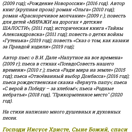
(2009 год); «Рождение Новороссии» (2016 год).
Автор
книг (крупная проза): роман «Ольга» (2010 год);
роман «Красноречивое молчание» (2009 г.); повесть
для детей «МИРАЖИ на дорогах + детские
ШАЛОСТИ», (2011 год); историческая книга «Тайны
Александровска» (2011 год); повесть о детях войны
«Гутенька» (2019 год); повесть «Сказ о том, как казаки
за Правдой ходили» (2019 год);
Автор пьес: о В.И. Дале «Напутное на все времена»
(2009 г); пьеса в стихах «ПсевдоСовесть нашего
времени» (2010 г.); пьеса «Ради мира на земле» (2015
год); пьеса «Отвоёванный выбор Донбасса» (2016 год);
пьеса рождественская сказка «Вернуть папу»; пьеса
«С верой в Победу – за хлебом!»
;
пьеса «Родные
небратья» (2018 год), "Прикормленное место" (2020
год).
На стихи написано много душевных и духовных
песен.
Господи Иисусе Христе, Сыне Божий, спаси