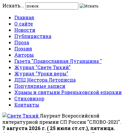
Искать...
Главная
О сайте
Новости
Публицистика
Проза
Поэзия
Авторы
Газета "Православная Луганщина "
Журнал "Свете Тихий"
Журнал "Уроки веры"
ДПЦ Нестора Летописца
Популярные записи
Храмы и святыни Ровеньковской епархии
Стиховизор
Контакты
Лауреат Всероссийской
литературной премии СП России "СЛОВО-2021".
7 августа 2026 г. ( 25 июля ст.ст.), пятница.