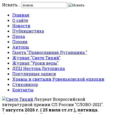
Искать...
Главная
О сайте
Новости
Публицистика
Проза
Поэзия
Авторы
Газета "Православная Луганщина "
Журнал "Свете Тихий"
Журнал "Уроки веры"
ДПЦ Нестора Летописца
Популярные записи
Храмы и святыни Ровеньковской епархии
Стиховизор
Контакты
Лауреат Всероссийской
литературной премии СП России "СЛОВО-2021".
7 августа 2026 г. ( 25 июля ст.ст.), пятница.