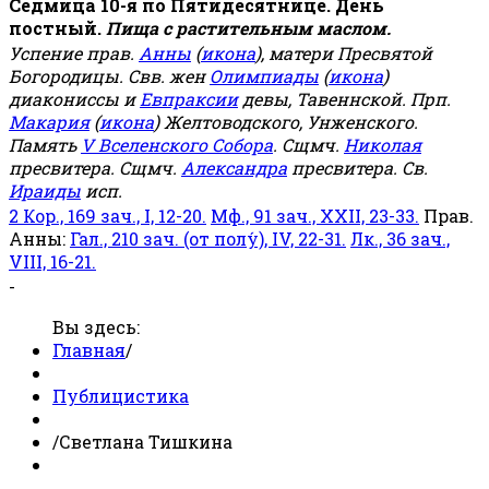
Седмица 10-я по Пятидесятнице. День
постный.
Пища с растительным маслом.
Успение прав.
Анны
(
икона
), матери Пресвятой
Богородицы. Свв. жен
Олимпиады
(
икона
)
диакониссы и
Евпраксии
девы, Тавеннской. Прп.
Макария
(
икона
) Желтоводского, Унженского.
Память
V Вселенского Собора
. Сщмч.
Николая
пресвитера. Сщмч.
Александра
пресвитера. Св.
Ираиды
исп.
2 Кор., 169 зач., I, 12-20.
Мф., 91 зач., XXII, 23-33.
Прав.
Анны:
Гал., 210 зач. (от полу́), IV, 22-31.
Лк., 36 зач.,
VIII, 16-21.
-
Вы здесь:
Главная
/
Публицистика
/
Светлана Тишкина