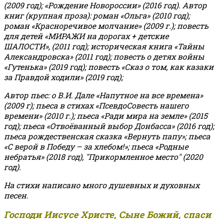
(2009 год); «Рождение Новороссии» (2016 год).
Автор
книг (крупная проза): роман «Ольга» (2010 год);
роман «Красноречивое молчание» (2009 г.); повесть
для детей «МИРАЖИ на дорогах + детские
ШАЛОСТИ», (2011 год); историческая книга «Тайны
Александровска» (2011 год); повесть о детях войны
«Гутенька» (2019 год); повесть «Сказ о том, как казаки
за Правдой ходили» (2019 год);
Автор пьес: о В.И. Дале «Напутное на все времена»
(2009 г); пьеса в стихах «ПсевдоСовесть нашего
времени» (2010 г.); пьеса «Ради мира на земле» (2015
год); пьеса «Отвоёванный выбор Донбасса» (2016 год);
пьеса рождественская сказка «Вернуть папу»; пьеса
«С верой в Победу – за хлебом!»
;
пьеса «Родные
небратья» (2018 год), "Прикормленное место" (2020
год).
На стихи написано много душевных и духовных
песен.
Господи Иисусе Христе, Сыне Божий, спаси