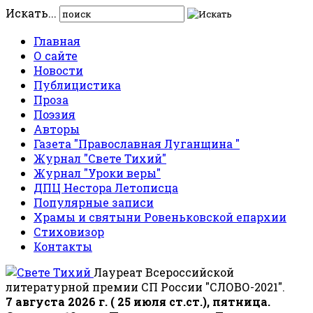
Искать...
Главная
О сайте
Новости
Публицистика
Проза
Поэзия
Авторы
Газета "Православная Луганщина "
Журнал "Свете Тихий"
Журнал "Уроки веры"
ДПЦ Нестора Летописца
Популярные записи
Храмы и святыни Ровеньковской епархии
Стиховизор
Контакты
Лауреат Всероссийской
литературной премии СП России "СЛОВО-2021".
7 августа 2026 г. ( 25 июля ст.ст.), пятница.