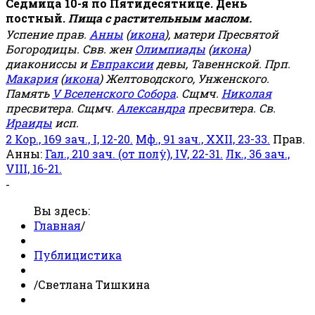
Седмица 10-я по Пятидесятнице. День
постный.
Пища с растительным маслом.
Успение прав.
Анны
(
икона
), матери Пресвятой
Богородицы. Свв. жен
Олимпиады
(
икона
)
диакониссы и
Евпраксии
девы, Тавеннской. Прп.
Макария
(
икона
) Желтоводского, Унженского.
Память
V Вселенского Собора
. Сщмч.
Николая
пресвитера. Сщмч.
Александра
пресвитера. Св.
Ираиды
исп.
2 Кор., 169 зач., I, 12-20.
Мф., 91 зач., XXII, 23-33.
Прав.
Анны:
Гал., 210 зач. (от полу́), IV, 22-31.
Лк., 36 зач.,
VIII, 16-21.
-
Вы здесь:
Главная
/
Публицистика
/
Светлана Тишкина