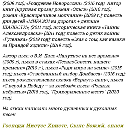
(2009 год); «Рождение Новороссии» (2016 год).
Автор
книг (крупная проза): роман «Ольга» (2010 год);
роман «Красноречивое молчание» (2009 г.); повесть
для детей «МИРАЖИ на дорогах + детские
ШАЛОСТИ», (2011 год); историческая книга «Тайны
Александровска» (2011 год); повесть о детях войны
«Гутенька» (2019 год); повесть «Сказ о том, как казаки
за Правдой ходили» (2019 год);
Автор пьес: о В.И. Дале «Напутное на все времена»
(2009 г); пьеса в стихах «ПсевдоСовесть нашего
времени» (2010 г.); пьеса «Ради мира на земле» (2015
год); пьеса «Отвоёванный выбор Донбасса» (2016 год);
пьеса рождественская сказка «Вернуть папу»; пьеса
«С верой в Победу – за хлебом!»
;
пьеса «Родные
небратья» (2018 год), "Прикормленное место" (2020
год).
На стихи написано много душевных и духовных
песен.
Господи Иисусе Христе, Сыне Божий, спаси