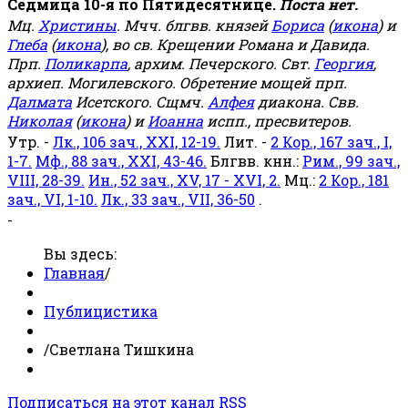
Седмица 10-я по Пятидесятнице.
Поста нет.
Мц.
Христины
. Мчч. блгвв. князей
Бориса
(
икона
) и
Глеба
(
икона
), во св. Крещении Романа и Давида.
Прп.
Поликарпа
, архим. Печерского. Свт.
Георгия
,
архиеп. Могилевского. Обретение мощей прп.
Далмата
Исетского. Сщмч.
Алфея
диакона. Свв.
Николая
(
икона
) и
Иоанна
испп., пресвитеров.
Утр. -
Лк., 106 зач., XXI, 12-19.
Лит. -
2 Кор., 167 зач., I,
1-7.
Мф., 88 зач., XXI, 43-46.
Блгвв. кнн.:
Рим., 99 зач.,
VIII, 28-39.
Ин., 52 зач., XV, 17 - XVI, 2.
Мц.:
2 Кор., 181
зач., VI, 1-10.
Лк., 33 зач., VII, 36-50
.
-
Вы здесь:
Главная
/
Публицистика
/
Светлана Тишкина
Подписаться на этот канал RSS