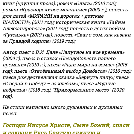
книг (крупная проза): роман «Ольга» (2010 год);
роман «Красноречивое молчание» (2009 г.); повесть
для детей «МИРАЖИ на дорогах + детские
ШАЛОСТИ», (2011 год); историческая книга «Тайны
Александровска» (2011 год); повесть о детях войны
«Гутенька» (2019 год); повесть «Сказ о том, как казаки
за Правдой ходили» (2019 год);
Автор пьес: о В.И. Дале «Напутное на все времена»
(2009 г); пьеса в стихах «ПсевдоСовесть нашего
времени» (2010 г.); пьеса «Ради мира на земле» (2015
год); пьеса «Отвоёванный выбор Донбасса» (2016 год);
пьеса рождественская сказка «Вернуть папу»; пьеса
«С верой в Победу – за хлебом!»
;
пьеса «Родные
небратья» (2018 год), "Прикормленное место" (2020
год).
На стихи написано много душевных и духовных
песен.
Господи Иисусе Христе, Сыне Божий, спаси
и сохрани Русь Святую единую и