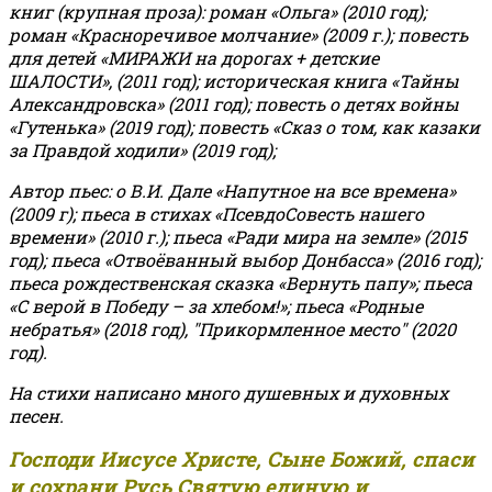
книг (крупная проза): роман «Ольга» (2010 год);
роман «Красноречивое молчание» (2009 г.); повесть
для детей «МИРАЖИ на дорогах + детские
ШАЛОСТИ», (2011 год); историческая книга «Тайны
Александровска» (2011 год); повесть о детях войны
«Гутенька» (2019 год); повесть «Сказ о том, как казаки
за Правдой ходили» (2019 год);
Автор пьес: о В.И. Дале «Напутное на все времена»
(2009 г); пьеса в стихах «ПсевдоСовесть нашего
времени» (2010 г.); пьеса «Ради мира на земле» (2015
год); пьеса «Отвоёванный выбор Донбасса» (2016 год);
пьеса рождественская сказка «Вернуть папу»; пьеса
«С верой в Победу – за хлебом!»
;
пьеса «Родные
небратья» (2018 год), "Прикормленное место" (2020
год).
На стихи написано много душевных и духовных
песен.
Господи Иисусе Христе, Сыне Божий, спаси
и сохрани Русь Святую единую и