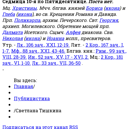
Седмица 10-я по Пятидесятнице.
Поста нет.
Мц.
Христины
. Мчч. блгвв. князей
Бориса
(
икона
) и
Глеба
(
икона
), во св. Крещении Романа и Давида.
Прп.
Поликарпа
, архим. Печерского. Свт.
Георгия
,
архиеп. Могилевского. Обретение мощей прп.
Далмата
Исетского. Сщмч.
Алфея
диакона. Свв.
Николая
(
икона
) и
Иоанна
испп., пресвитеров.
Утр. -
Лк., 106 зач., XXI, 12-19.
Лит. -
2 Кор., 167 зач., I,
1-7.
Мф., 88 зач., XXI, 43-46.
Блгвв. кнн.:
Рим., 99 зач.,
VIII, 28-39.
Ин., 52 зач., XV, 17 - XVI, 2.
Мц.:
2 Кор., 181
зач., VI, 1-10.
Лк., 33 зач., VII, 36-50
.
-
Вы здесь:
Главная
/
Публицистика
/
Светлана Тишкина
Подписаться на этот канал RSS