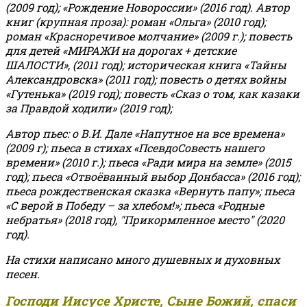
(2009 год); «Рождение Новороссии» (2016 год).
Автор
книг (крупная проза): роман «Ольга» (2010 год);
роман «Красноречивое молчание» (2009 г.); повесть
для детей «МИРАЖИ на дорогах + детские
ШАЛОСТИ», (2011 год); историческая книга «Тайны
Александровска» (2011 год); повесть о детях войны
«Гутенька» (2019 год); повесть «Сказ о том, как казаки
за Правдой ходили» (2019 год);
Автор пьес: о В.И. Дале «Напутное на все времена»
(2009 г); пьеса в стихах «ПсевдоСовесть нашего
времени» (2010 г.); пьеса «Ради мира на земле» (2015
год); пьеса «Отвоёванный выбор Донбасса» (2016 год);
пьеса рождественская сказка «Вернуть папу»; пьеса
«С верой в Победу – за хлебом!»
;
пьеса «Родные
небратья» (2018 год), "Прикормленное место" (2020
год).
На стихи написано много душевных и духовных
песен.
Господи Иисусе Христе, Сыне Божий, спаси