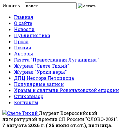
Искать...
Главная
О сайте
Новости
Публицистика
Проза
Поэзия
Авторы
Газета "Православная Луганщина "
Журнал "Свете Тихий"
Журнал "Уроки веры"
ДПЦ Нестора Летописца
Популярные записи
Храмы и святыни Ровеньковской епархии
Стиховизор
Контакты
Лауреат Всероссийской
литературной премии СП России "СЛОВО-2021".
7 августа 2026 г. ( 25 июля ст.ст.), пятница.