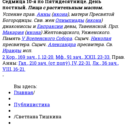
Седмица 10-я по Пятидесятнице. День
постный.
Пища с растительным маслом.
Успение прав.
Анны
(
икона
), матери Пресвятой
Богородицы. Свв. жен
Олимпиады
(
икона
)
диакониссы и
Евпраксии
девы, Тавеннской. Прп.
Макария
(
икона
) Желтоводского, Унженского.
Память
V Вселенского Собора
. Сщмч.
Николая
пресвитера. Сщмч.
Александра
пресвитера. Св.
Ираиды
исп.
2 Кор., 169 зач., I, 12-20.
Мф., 91 зач., XXII, 23-33.
Прав.
Анны:
Гал., 210 зач. (от полу́), IV, 22-31.
Лк., 36 зач.,
VIII, 16-21.
-
Вы здесь:
Главная
/
Публицистика
/
Светлана Тишкина