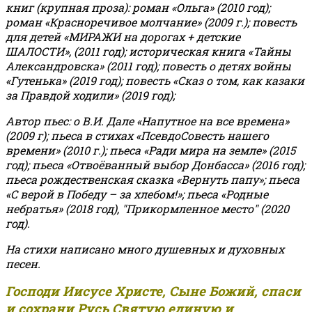
книг (крупная проза): роман «Ольга» (2010 год);
роман «Красноречивое молчание» (2009 г.); повесть
для детей «МИРАЖИ на дорогах + детские
ШАЛОСТИ», (2011 год); историческая книга «Тайны
Александровска» (2011 год); повесть о детях войны
«Гутенька» (2019 год); повесть «Сказ о том, как казаки
за Правдой ходили» (2019 год);
Автор пьес: о В.И. Дале «Напутное на все времена»
(2009 г); пьеса в стихах «ПсевдоСовесть нашего
времени» (2010 г.); пьеса «Ради мира на земле» (2015
год); пьеса «Отвоёванный выбор Донбасса» (2016 год);
пьеса рождественская сказка «Вернуть папу»; пьеса
«С верой в Победу – за хлебом!»
;
пьеса «Родные
небратья» (2018 год), "Прикормленное место" (2020
год).
На стихи написано много душевных и духовных
песен.
Господи Иисусе Христе, Сыне Божий, спаси
и сохрани Русь Святую единую и