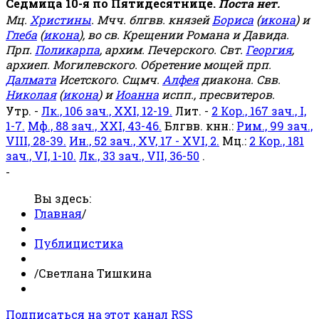
Седмица 10-я по Пятидесятнице.
Поста нет.
Мц.
Христины
. Мчч. блгвв. князей
Бориса
(
икона
) и
Глеба
(
икона
), во св. Крещении Романа и Давида.
Прп.
Поликарпа
, архим. Печерского. Свт.
Георгия
,
архиеп. Могилевского. Обретение мощей прп.
Далмата
Исетского. Сщмч.
Алфея
диакона. Свв.
Николая
(
икона
) и
Иоанна
испп., пресвитеров.
Утр. -
Лк., 106 зач., XXI, 12-19.
Лит. -
2 Кор., 167 зач., I,
1-7.
Мф., 88 зач., XXI, 43-46.
Блгвв. кнн.:
Рим., 99 зач.,
VIII, 28-39.
Ин., 52 зач., XV, 17 - XVI, 2.
Мц.:
2 Кор., 181
зач., VI, 1-10.
Лк., 33 зач., VII, 36-50
.
-
Вы здесь:
Главная
/
Публицистика
/
Светлана Тишкина
Подписаться на этот канал RSS