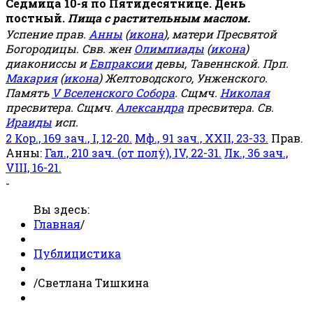
Седмица 10-я по Пятидесятнице. День
постный.
Пища с растительным маслом.
Успение прав.
Анны
(
икона
), матери Пресвятой
Богородицы. Свв. жен
Олимпиады
(
икона
)
диакониссы и
Евпраксии
девы, Тавеннской. Прп.
Макария
(
икона
) Желтоводского, Унженского.
Память
V Вселенского Собора
. Сщмч.
Николая
пресвитера. Сщмч.
Александра
пресвитера. Св.
Ираиды
исп.
2 Кор., 169 зач., I, 12-20.
Мф., 91 зач., XXII, 23-33.
Прав.
Анны:
Гал., 210 зач. (от полу́), IV, 22-31.
Лк., 36 зач.,
VIII, 16-21.
-
Вы здесь:
Главная
/
Публицистика
/
Светлана Тишкина