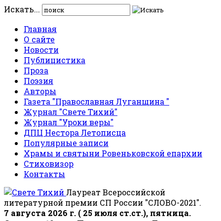
Искать...
Главная
О сайте
Новости
Публицистика
Проза
Поэзия
Авторы
Газета "Православная Луганщина "
Журнал "Свете Тихий"
Журнал "Уроки веры"
ДПЦ Нестора Летописца
Популярные записи
Храмы и святыни Ровеньковской епархии
Стиховизор
Контакты
Лауреат Всероссийской
литературной премии СП России "СЛОВО-2021".
7 августа 2026 г. ( 25 июля ст.ст.), пятница.