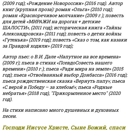
(2009 год); «Рождение Новороссии» (2016 год).
Автор
книг (крупная проза): роман «Ольга» (2010 год);
роман «Красноречивое молчание» (2009 г.); повесть
для детей «МИРАЖИ на дорогах + детские
ШАЛОСТИ», (2011 год); историческая книга «Тайны
Александровска» (2011 год); повесть о детях войны
«Гутенька» (2019 год); повесть «Сказ о том, как казаки
за Правдой ходили» (2019 год);
Автор пьес: о В.И. Дале «Напутное на все времена»
(2009 г); пьеса в стихах «ПсевдоСовесть нашего
времени» (2010 г.); пьеса «Ради мира на земле» (2015
год); пьеса «Отвоёванный выбор Донбасса» (2016 год);
пьеса рождественская сказка «Вернуть папу»; пьеса
«С верой в Победу – за хлебом!»
;
пьеса «Родные
небратья» (2018 год), "Прикормленное место" (2020
год).
На стихи написано много душевных и духовных
песен.
Господи Иисусе Христе, Сыне Божий, спаси