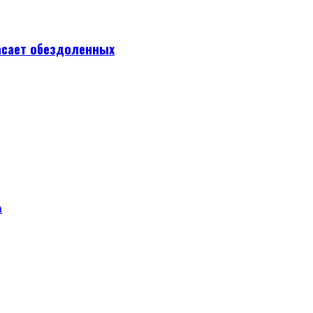
асает обездоленных
а