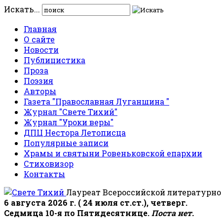
Искать...
Главная
О сайте
Новости
Публицистика
Проза
Поэзия
Авторы
Газета "Православная Луганщина "
Журнал "Свете Тихий"
Журнал "Уроки веры"
ДПЦ Нестора Летописца
Популярные записи
Храмы и святыни Ровеньковской епархии
Стиховизор
Контакты
Лауреат Всероссийской литературно
6 августа 2026 г. ( 24 июля ст.ст.), четверг.
Седмица 10-я по Пятидесятнице.
Поста нет.