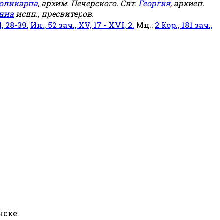
оликарпа
, архим. Печерского. Свт.
Георгия
, архиеп.
нна
испп., пресвитеров.
, 28-39.
Ин., 52 зач., XV, 17 - XVI, 2.
Мц.:
2 Кор., 181 зач.,
нске.