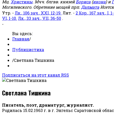
Мц.
Христины
. Мчч. блгвв. князей
Бориса
(
икона
) и
Г
Могилевского. Обретение мощей прп.
Далмата
Исетск
Утр. -
Лк., 106 зач., XXI, 12-19.
Лит. -
2 Кор., 167 зач., I, 1-
VI, 1-10.
Лк., 33 зач., VII, 36-50
.
-
Вы здесь:
Главная
/
Публицистика
/
Светлана Тишкина
Подписаться на этот канал RSS
Светлана Тишкина
Писатель, поэт, драматург, журналист.
Родилась 15.02.1963 г. в г. Энгельс Саратовской обла