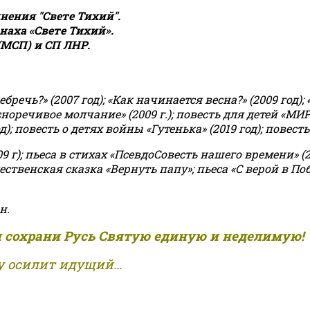
ения "Свете Тихий".
аха «Свете Тихий».
(МСП) и СП ЛНР.
чь?» (2007 год); «Как начинается весна?» (2009 год); 
асноречивое молчание» (2009 г.); повесть для детей «МИ
 повесть о детях войны «Гутенька» (2019 год); повесть 
9 г); пьеса в стихах «ПсевдоСовесть нашего времени» (201
ственская сказка «Вернуть папу»; пьеса «С верой в Поб
н.
и сохрани Русь Святую единую и неделимую!
 осилит идущий...