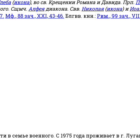
леба
(
икона
), во св. Крещении Романа и Давида. Прп.
П
ого. Сщмч.
Алфея
диакона. Свв.
Николая
(
икона
) и
Иоа
7.
Мф., 88 зач., XXI, 43-46.
Блгвв. кнн.:
Рим., 99 зач., VIII
сти в семье военного. С 1975 года проживает в г. Луга