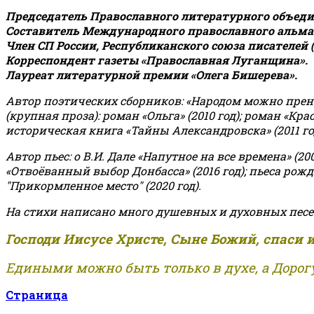
Председатель Православного литературного объедин
Составитель Международного православного альман
Член СП России, Республиканского союза писателей 
Корреспондент газеты «Православная Луганщина»
.
Лауреат литературной премии «Олега Бишерева».
Автор поэтических сборников: «Народом можно пренебре
(крупная проза): роман «Ольга» (2010 год); роман «Кр
историческая книга «Тайны Александровска» (2011 год);
Автор пьес: о В.И. Дале «Напутное на все времена» (200
«Отвоёванный выбор Донбасса» (2016 год); пьеса рожде
"Прикормленное место" (2020 год).
На стихи написано много душевных и духовных песе
Господи Иисусе Христе, Сыне Божий, спаси 
Едиными можно быть только в духе, а Дорогу
Страница