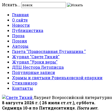
Искать...
Главная
О сайте
Новости
Публицистика
Проза
Поэзия
Авторы
Газета "Православная Луганщина "
Журнал "Свете Тихий"
Журнал "Уроки веры"
ДПЦ Нестора Летописца
Популярные записи
Храмы и святыни Ровеньковской епархии
Стиховизор
Контакты
Лауреат Всероссийской литературно
8 августа 2026 г. ( 26 июля ст.ст.), суббота.
Седмица 10-я по Пятидесятнице.
Поста нет.