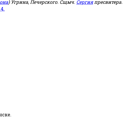
она
) Угрина, Печерского. Сщмч.
Сергия
пресвитера.
 4.
нске.