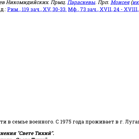
еев Никомидийских. Прмц.
Параскевы
. Прп.
Моисея
(
ик
яд.:
Рим., 119 зач., XV, 30-33.
Мф., 73 зач., XVII, 24 - XVIII,
сти в семье военного. С 1975 года проживает в г. Луга
ения "Свете Тихий".