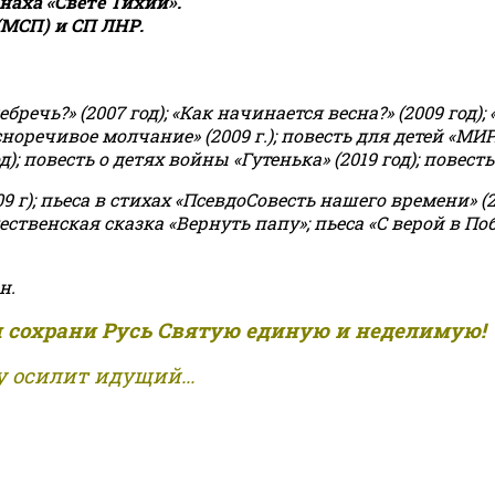
аха «Свете Тихий».
(МСП) и СП ЛНР.
чь?» (2007 год); «Как начинается весна?» (2009 год); 
асноречивое молчание» (2009 г.); повесть для детей «МИ
 повесть о детях войны «Гутенька» (2019 год); повесть 
9 г); пьеса в стихах «ПсевдоСовесть нашего времени» (201
ственская сказка «Вернуть папу»; пьеса «С верой в Поб
н.
и сохрани Русь Святую единую и неделимую!
 осилит идущий...