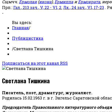
Сщмчч.
Ермолая
(
икона
),
Ермиппа
и
Ермократа
, иер
Прп.:
Гал., 213 зач., V, 22 - VI, 2.
Лк., 24 зач., VI, 17-23
. Р
-
Вы здесь:
Главная
/
Публицистика
/
Светлана Тишкина
Подписаться на этот канал RSS
Светлана Тишкина
Писатель, поэт, драматург, журналист.
Родилась 15.02.1963 г. в г. Энгельс Саратовской обла
Председатель Православного литературного объедин