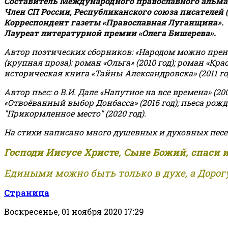
Составитель Международного православного альман
Член СП России, Республиканского союза писателей 
Корреспондент газеты «Православная Луганщина»
.
Лауреат литературной премии «Олега Бишерева».
Автор поэтических сборников: «Народом можно пренебре
(крупная проза): роман «Ольга» (2010 год); роман «Кр
историческая книга «Тайны Александровска» (2011 год);
Автор пьес: о В.И. Дале «Напутное на все времена» (200
«Отвоёванный выбор Донбасса» (2016 год); пьеса рожде
"Прикормленное место" (2020 год).
На стихи написано много душевных и духовных песе
Господи Иисусе Христе, Сыне Божий, спаси 
Едиными можно быть только в духе, а Дорогу
Страница
Воскресенье, 01 ноября 2020 17:29