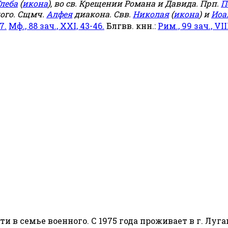
леба
(
икона
), во св. Крещении Романа и Давида. Прп.
П
ого. Сщмч.
Алфея
диакона. Свв.
Николая
(
икона
) и
Иоа
7.
Мф., 88 зач., XXI, 43-46.
Блгвв. кнн.:
Рим., 99 зач., VIII
сти в семье военного. С 1975 года проживает в г. Луга