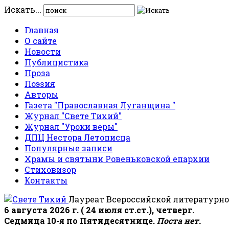
Искать...
Главная
О сайте
Новости
Публицистика
Проза
Поэзия
Авторы
Газета "Православная Луганщина "
Журнал "Свете Тихий"
Журнал "Уроки веры"
ДПЦ Нестора Летописца
Популярные записи
Храмы и святыни Ровеньковской епархии
Стиховизор
Контакты
Лауреат Всероссийской литературно
6 августа 2026 г. ( 24 июля ст.ст.), четверг.
Седмица 10-я по Пятидесятнице.
Поста нет.