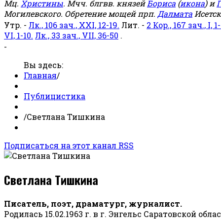
Мц.
Христины
. Мчч. блгвв. князей
Бориса
(
икона
) и
Г
Могилевского. Обретение мощей прп.
Далмата
Исетск
Утр. -
Лк., 106 зач., XXI, 12-19.
Лит. -
2 Кор., 167 зач., I, 1-
VI, 1-10.
Лк., 33 зач., VII, 36-50
.
-
Вы здесь:
Главная
/
Публицистика
/
Светлана Тишкина
Подписаться на этот канал RSS
Светлана Тишкина
Писатель, поэт, драматург, журналист.
Родилась 15.02.1963 г. в г. Энгельс Саратовской обла