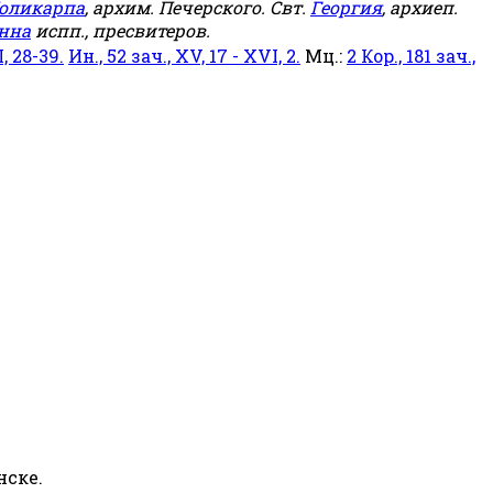
оликарпа
, архим. Печерского. Свт.
Георгия
, архиеп.
нна
испп., пресвитеров.
, 28-39.
Ин., 52 зач., XV, 17 - XVI, 2.
Мц.:
2 Кор., 181 зач.,
нске.