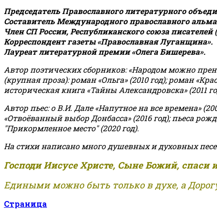
Председатель Православного литературного объедин
Составитель Международного православного альман
Член СП России, Республиканского союза писателей 
Корреспондент газеты «Православная Луганщина»
.
Лауреат литературной премии «Олега Бишерева».
Автор поэтических сборников: «Народом можно пренебре
(крупная проза): роман «Ольга» (2010 год); роман «Кр
историческая книга «Тайны Александровска» (2011 год);
Автор пьес: о В.И. Дале «Напутное на все времена» (200
«Отвоёванный выбор Донбасса» (2016 год); пьеса рожде
"Прикормленное место" (2020 год).
На стихи написано много душевных и духовных песе
Господи Иисусе Христе, Сыне Божий, спаси 
Едиными можно быть только в духе, а Дорогу
Страница