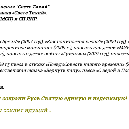
ения "Свете Тихий".
аха «Свете Тихий».
(МСП) и СП ЛНР.
чь?» (2007 год); «Как начинается весна?» (2009 год); 
асноречивое молчание» (2009 г.); повесть для детей «МИ
 повесть о детях войны «Гутенька» (2019 год); повесть 
9 г); пьеса в стихах «ПсевдоСовесть нашего времени» (201
ственская сказка «Вернуть папу»; пьеса «С верой в Поб
н.
и сохрани Русь Святую единую и неделимую!
 осилит идущий...