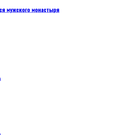
ся мужского монастыря
а
а