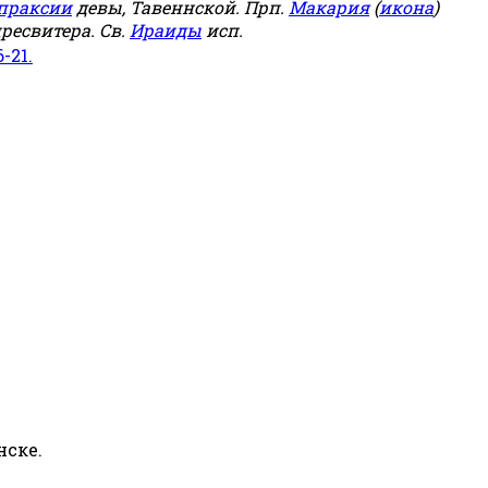
праксии
девы, Тавеннской. Прп.
Макария
(
икона
)
ресвитера. Св.
Ираиды
исп.
6-21.
нске.