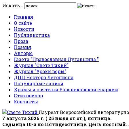
Искать...
Главная
О сайте
Новости
Публицистика
Проза
Поэзия
Авторы
Газета "Православная Луганщина "
Журнал "Свете Тихий"
Журнал "Уроки веры"
ДПЦ Нестора Летописца
Популярные записи
Храмы и святыни Ровеньковской епархии
Стиховизор
Контакты
Лауреат Всероссийской литературно
7 августа 2026 г. ( 25 июля ст.ст.), пятница.
Седмица 10-я по Пятидесятнице. День постный.