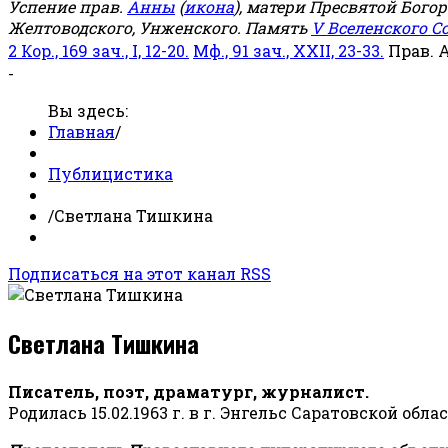
Успение прав.
Анны
(
икона
), матери Пресвятой Бого
Желтоводского, Унженского. Память
V Вселенского С
2 Кор., 169 зач., I, 12-20.
Мф., 91 зач., XXII, 23-33.
Прав. 
-
Вы здесь:
Главная
/
Публицистика
/
Светлана Тишкина
Подписаться на этот канал RSS
Светлана Тишкина
Писатель, поэт, драматург, журналист.
Родилась 15.02.1963 г. в г. Энгельс Саратовской обла