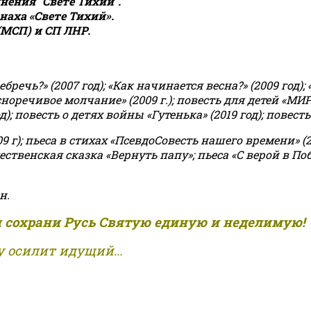
ения "Свете Тихий".
аха «Свете Тихий».
(МСП) и СП ЛНР.
чь?» (2007 год); «Как начинается весна?» (2009 год); 
асноречивое молчание» (2009 г.); повесть для детей «МИ
 повесть о детях войны «Гутенька» (2019 год); повесть 
9 г); пьеса в стихах «ПсевдоСовесть нашего времени» (201
ственская сказка «Вернуть папу»; пьеса «С верой в Поб
н.
и сохрани Русь Святую единую и неделимую!
 осилит идущий...