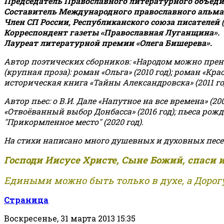
Председатель Православного литературного объедин
Составитель Международного православного альман
Член СП России, Республиканского союза писателей 
Корреспондент газеты «Православная Луганщина»
.
Лауреат литературной премии «Олега Бишерева».
Автор поэтических сборников: «Народом можно пренебре
(крупная проза): роман «Ольга» (2010 год); роман «Кр
историческая книга «Тайны Александровска» (2011 год);
Автор пьес: о В.И. Дале «Напутное на все времена» (200
«Отвоёванный выбор Донбасса» (2016 год); пьеса рожде
"Прикормленное место" (2020 год).
На стихи написано много душевных и духовных песе
Господи Иисусе Христе, Сыне Божий, спаси 
Едиными можно быть только в духе, а Дорогу
Страница
Воскресенье, 31 марта 2013 15:35