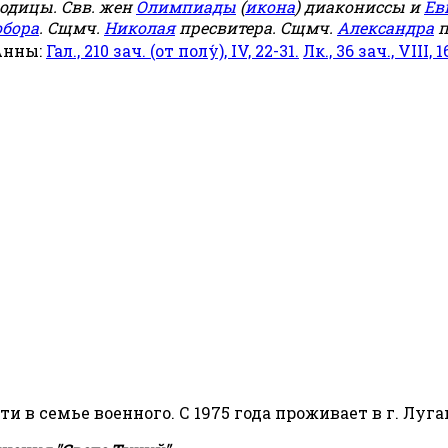
родицы. Свв. жен
Олимпиады
(
икона
) диакониссы и
Ев
обора
. Сщмч.
Николая
пресвитера. Сщмч.
Александра
п
Анны:
Гал., 210 зач. (от полу́), IV, 22-31.
Лк., 36 зач., VIII, 1
сти в семье военного. С 1975 года проживает в г. Луга