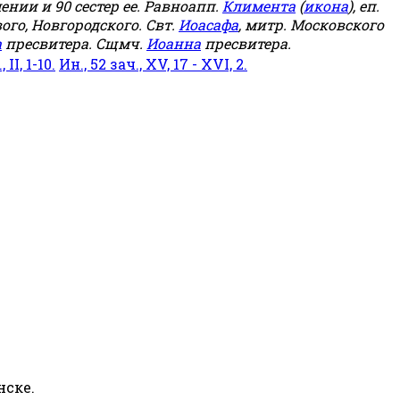
мении и 90 сестер ее. Равноапп.
Климента
(
икона
), еп.
ого, Новгородского. Свт.
Иоасафа
, митр. Московского
а
пресвитера. Сщмч.
Иоанна
пресвитера.
 II, 1-10.
Ин., 52 зач., XV, 17 - XVI, 2.
нске.