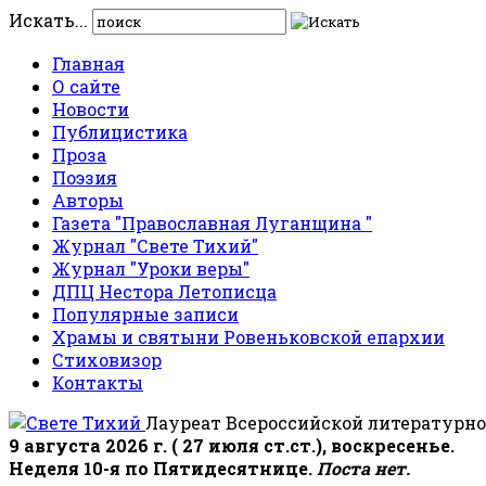
Искать...
Главная
О сайте
Новости
Публицистика
Проза
Поэзия
Авторы
Газета "Православная Луганщина "
Журнал "Свете Тихий"
Журнал "Уроки веры"
ДПЦ Нестора Летописца
Популярные записи
Храмы и святыни Ровеньковской епархии
Стиховизор
Контакты
Лауреат Всероссийской литературно
9 августа 2026 г. ( 27 июля ст.ст.), воскресенье.
Неделя 10-я по Пятидесятнице.
Поста нет.