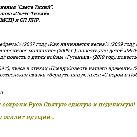
ения "Свете Тихий".
аха «Свете Тихий».
(МСП) и СП ЛНР.
чь?» (2007 год); «Как начинается весна?» (2009 год); 
асноречивое молчание» (2009 г.); повесть для детей «МИ
 повесть о детях войны «Гутенька» (2019 год); повесть 
9 г); пьеса в стихах «ПсевдоСовесть нашего времени» (201
ственская сказка «Вернуть папу»; пьеса «С верой в Поб
н.
и сохрани Русь Святую единую и неделимую!
 осилит идущий...