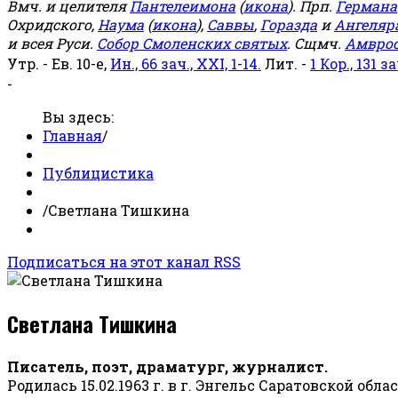
Вмч. и целителя
Пантелеимона
(
икона
). Прп.
Германа
Охридского,
Наума
(
икона
),
Саввы
,
Горазда
и
Ангеляр
и всея Руси.
Собор Смоленских святых
. Сщмч.
Амвро
Утр. - Ев. 10-е,
Ин., 66 зач., XXI, 1-14.
Лит. -
1 Кор., 131 за
-
Вы здесь:
Главная
/
Публицистика
/
Светлана Тишкина
Подписаться на этот канал RSS
Светлана Тишкина
Писатель, поэт, драматург, журналист.
Родилась 15.02.1963 г. в г. Энгельс Саратовской обла