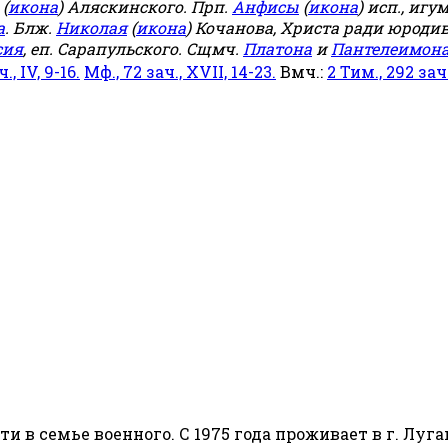
(
икона
) Аляскинского. Прп.
Анфисы
(
икона
) исп., игу
а
. Блж.
Николая
(
икона
) Кочанова, Христа ради юродив
сия
, еп. Сарапульского. Сщмч.
Платона
и
Пантелеимон
ч., IV, 9-16.
Мф., 72 зач., XVII, 14-23.
Вмч.:
2 Тим., 292 зач.,
сти в семье военного. С 1975 года проживает в г. Луга