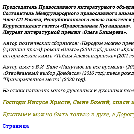
Председатель Православного литературного объедин
Составитель Международного православного альман
Член СП России, Республиканского союза писателей 
Корреспондент газеты «Православная Луганщина»
.
Лауреат литературной премии «Олега Бишерева».
Автор поэтических сборников: «Народом можно пренебре
(крупная проза): роман «Ольга» (2010 год); роман «Кр
историческая книга «Тайны Александровска» (2011 год);
Автор пьес: о В.И. Дале «Напутное на все времена» (200
«Отвоёванный выбор Донбасса» (2016 год); пьеса рожде
"Прикормленное место" (2020 год).
На стихи написано много душевных и духовных песе
Господи Иисусе Христе, Сыне Божий, спаси 
Едиными можно быть только в духе, а Дорогу
Страница