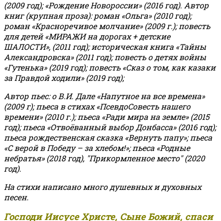
(2009 год); «Рождение Новороссии» (2016 год).
Автор
книг (крупная проза): роман «Ольга» (2010 год);
роман «Красноречивое молчание» (2009 г.); повесть
для детей «МИРАЖИ на дорогах + детские
ШАЛОСТИ», (2011 год); историческая книга «Тайны
Александровска» (2011 год); повесть о детях войны
«Гутенька» (2019 год); повесть «Сказ о том, как казаки
за Правдой ходили» (2019 год);
Автор пьес: о В.И. Дале «Напутное на все времена»
(2009 г); пьеса в стихах «ПсевдоСовесть нашего
времени» (2010 г.); пьеса «Ради мира на земле» (2015
год); пьеса «Отвоёванный выбор Донбасса» (2016 год);
пьеса рождественская сказка «Вернуть папу»; пьеса
«С верой в Победу – за хлебом!»
;
пьеса «Родные
небратья» (2018 год), "Прикормленное место" (2020
год).
На стихи написано много душевных и духовных
песен.
Господи Иисусе Христе, Сыне Божий, спаси