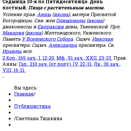
Седмица 10-я по Пятидесятнице. День
постный.
Пища с растительным маслом.
Успение прав.
Анны
(
икона
), матери Пресвятой
Богородицы. Свв. жен
Олимпиады
(
икона
)
диакониссы и
Евпраксии
девы, Тавеннской. Прп.
Макария
(
икона
) Желтоводского, Унженского.
Память
V Вселенского Собора
. Сщмч.
Николая
пресвитера. Сщмч.
Александра
пресвитера. Св.
Ираиды
исп.
2 Кор., 169 зач., I, 12-20.
Мф., 91 зач., XXII, 23-33.
Прав.
Анны:
Гал., 210 зач. (от полу́), IV, 22-31.
Лк., 36 зач.,
VIII, 16-21.
-
Вы здесь:
Главная
/
Публицистика
/
Светлана Тишкина