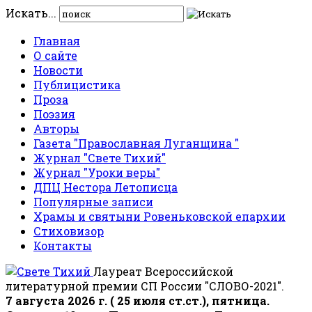
Искать...
Главная
О сайте
Новости
Публицистика
Проза
Поэзия
Авторы
Газета "Православная Луганщина "
Журнал "Свете Тихий"
Журнал "Уроки веры"
ДПЦ Нестора Летописца
Популярные записи
Храмы и святыни Ровеньковской епархии
Стиховизор
Контакты
Лауреат Всероссийской
литературной премии СП России "СЛОВО-2021".
7 августа 2026 г. ( 25 июля ст.ст.), пятница.