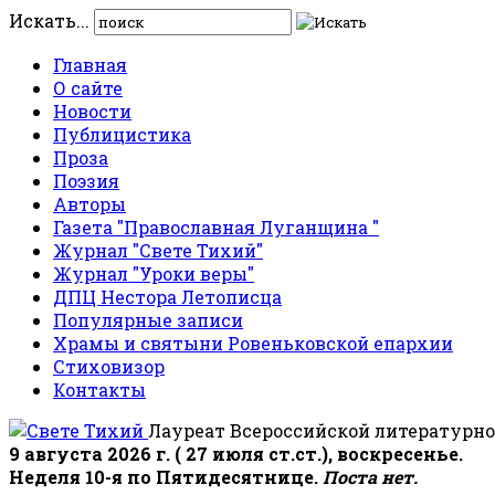
Искать...
Главная
О сайте
Новости
Публицистика
Проза
Поэзия
Авторы
Газета "Православная Луганщина "
Журнал "Свете Тихий"
Журнал "Уроки веры"
ДПЦ Нестора Летописца
Популярные записи
Храмы и святыни Ровеньковской епархии
Стиховизор
Контакты
Лауреат Всероссийской литературно
9 августа 2026 г. ( 27 июля ст.ст.), воскресенье.
Неделя 10-я по Пятидесятнице.
Поста нет.