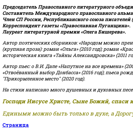
Председатель Православного литературного объедин
Составитель Международного православного альман
Член СП России, Республиканского союза писателей 
Корреспондент газеты «Православная Луганщина»
.
Лауреат литературной премии «Олега Бишерева».
Автор поэтических сборников: «Народом можно пренебре
(крупная проза): роман «Ольга» (2010 год); роман «Кр
историческая книга «Тайны Александровска» (2011 год);
Автор пьес: о В.И. Дале «Напутное на все времена» (200
«Отвоёванный выбор Донбасса» (2016 год); пьеса рожде
"Прикормленное место" (2020 год).
На стихи написано много душевных и духовных песе
Господи Иисусе Христе, Сыне Божий, спаси 
Едиными можно быть только в духе, а Дорогу
Страница