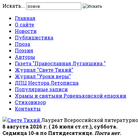
Искать...
Главная
О сайте
Новости
Публицистика
Проза
Поэзия
Авторы
Газета "Православная Луганщина "
Журнал "Свете Тихий"
Журнал "Уроки веры"
ДПЦ Нестора Летописца
Популярные записи
Храмы и святыни Ровеньковской епархии
Стиховизор
Контакты
Лауреат Всероссийской литературно
8 августа 2026 г. ( 26 июля ст.ст.), суббота.
Седмица 10-я по Пятидесятнице.
Поста нет.