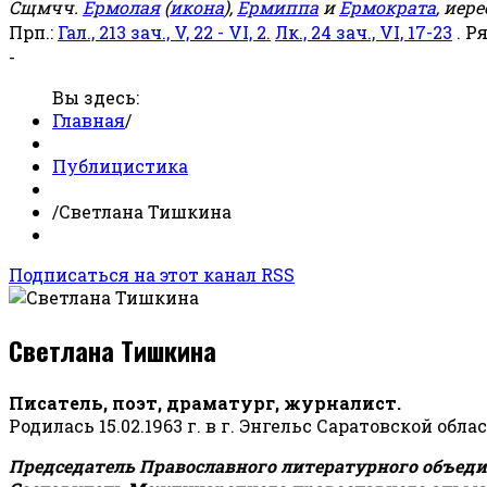
Сщмчч.
Ермолая
(
икона
),
Ермиппа
и
Ермократа
, иер
Прп.:
Гал., 213 зач., V, 22 - VI, 2.
Лк., 24 зач., VI, 17-23
. Р
-
Вы здесь:
Главная
/
Публицистика
/
Светлана Тишкина
Подписаться на этот канал RSS
Светлана Тишкина
Писатель, поэт, драматург, журналист.
Родилась 15.02.1963 г. в г. Энгельс Саратовской обла
Председатель Православного литературного объедин