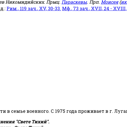
еев Никомидийских. Прмц.
Параскевы
. Прп.
Моисея
(
ик
яд.:
Рим., 119 зач., XV, 30-33.
Мф., 73 зач., XVII, 24 - XVIII,
сти в семье военного. С 1975 года проживает в г. Луга
ения "Свете Тихий".