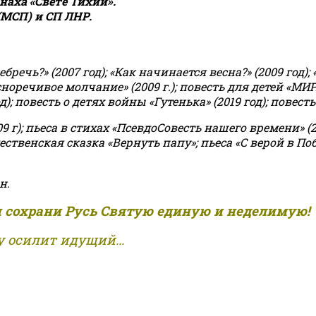
аха «Свете Тихий».
(МСП) и СП ЛНР.
чь?» (2007 год); «Как начинается весна?» (2009 год); 
асноречивое молчание» (2009 г.); повесть для детей «МИ
 повесть о детях войны «Гутенька» (2019 год); повесть 
9 г); пьеса в стихах «ПсевдоСовесть нашего времени» (201
ственская сказка «Вернуть папу»; пьеса «С верой в Поб
н.
и сохрани Русь Святую единую и неделимую!
 осилит идущий...