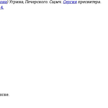
она
) Угрина, Печерского. Сщмч.
Сергия
пресвитера.
 4.
нске.