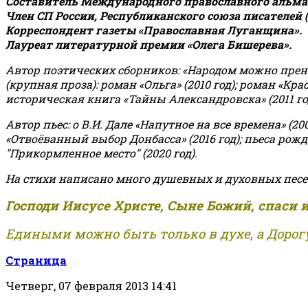
Составитель Международного православного альман
Член СП России, Республиканского союза писателей 
Корреспондент газеты «Православная Луганщина»
.
Лауреат литературной премии «Олега Бишерева».
Автор поэтических сборников: «Народом можно пренебре
(крупная проза): роман «Ольга» (2010 год); роман «Кр
историческая книга «Тайны Александровска» (2011 год);
Автор пьес: о В.И. Дале «Напутное на все времена» (200
«Отвоёванный выбор Донбасса» (2016 год); пьеса рожде
"Прикормленное место" (2020 год).
На стихи написано много душевных и духовных песе
Господи Иисусе Христе, Сыне Божий, спаси 
Едиными можно быть только в духе, а Дорогу
Страница
Четверг, 07 февраля 2013 14:41