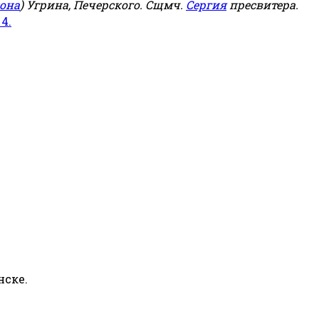
она
) Угрина, Печерского. Сщмч.
Сергия
пресвитера.
 4.
нске.