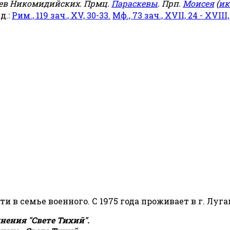
еев Никомидийских. Прмц.
Параскевы
. Прп.
Моисея
(
ик
яд.:
Рим., 119 зач., XV, 30-33.
Мф., 73 зач., XVII, 24 - XVIII,
сти в семье военного. С 1975 года проживает в г. Луга
ения "Свете Тихий".