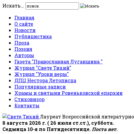
Искать...
Главная
О сайте
Новости
Публицистика
Проза
Поэзия
Авторы
Газета "Православная Луганщина "
Журнал "Свете Тихий"
Журнал "Уроки веры"
ДПЦ Нестора Летописца
Популярные записи
Храмы и святыни Ровеньковской епархии
Стиховизор
Контакты
Лауреат Всероссийской литературно
8 августа 2026 г. ( 26 июля ст.ст.), суббота.
Седмица 10-я по Пятидесятнице.
Поста нет.