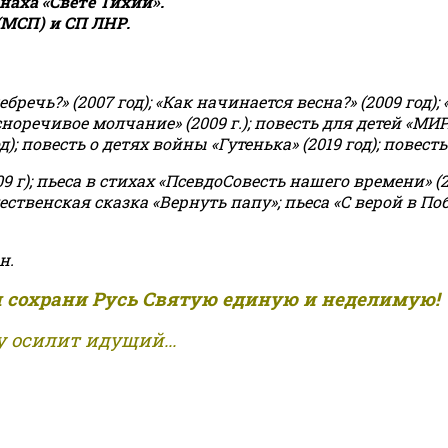
аха «Свете Тихий».
(МСП) и СП ЛНР.
чь?» (2007 год); «Как начинается весна?» (2009 год); 
асноречивое молчание» (2009 г.); повесть для детей «МИ
 повесть о детях войны «Гутенька» (2019 год); повесть 
9 г); пьеса в стихах «ПсевдоСовесть нашего времени» (201
ственская сказка «Вернуть папу»; пьеса «С верой в Поб
н.
и сохрани Русь Святую единую и неделимую!
 осилит идущий...