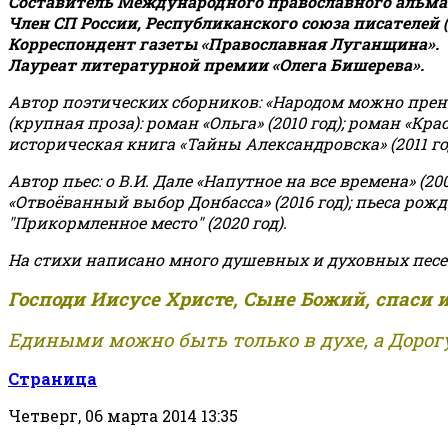
Составитель Международного православного альман
Член СП России, Республиканского союза писателей 
Корреспондент газеты «Православная Луганщина»
.
Лауреат литературной премии «Олега Бишерева».
Автор поэтических сборников: «Народом можно пренебре
(крупная проза): роман «Ольга» (2010 год); роман «Кр
историческая книга «Тайны Александровска» (2011 год);
Автор пьес: о В.И. Дале «Напутное на все времена» (200
«Отвоёванный выбор Донбасса» (2016 год); пьеса рожде
"Прикормленное место" (2020 год).
На стихи написано много душевных и духовных песе
Господи Иисусе Христе, Сыне Божий, спаси 
Едиными можно быть только в духе, а Дорогу
Страница
Четверг, 06 марта 2014 13:35