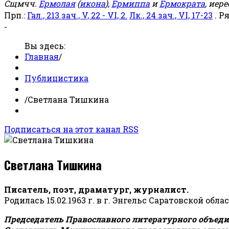
Сщмчч.
Ермолая
(
икона
),
Ермиппа
и
Ермократа
, иер
Прп.:
Гал., 213 зач., V, 22 - VI, 2.
Лк., 24 зач., VI, 17-23
. Р
-
Вы здесь:
Главная
/
Публицистика
/
Светлана Тишкина
Подписаться на этот канал RSS
Светлана Тишкина
Писатель, поэт, драматург, журналист.
Родилась 15.02.1963 г. в г. Энгельс Саратовской обла
Председатель Православного литературного объедин