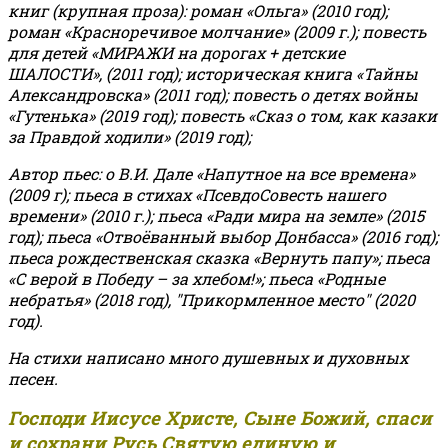
книг (крупная проза): роман «Ольга» (2010 год);
роман «Красноречивое молчание» (2009 г.); повесть
для детей «МИРАЖИ на дорогах + детские
ШАЛОСТИ», (2011 год); историческая книга «Тайны
Александровска» (2011 год); повесть о детях войны
«Гутенька» (2019 год); повесть «Сказ о том, как казаки
за Правдой ходили» (2019 год);
Автор пьес: о В.И. Дале «Напутное на все времена»
(2009 г); пьеса в стихах «ПсевдоСовесть нашего
времени» (2010 г.); пьеса «Ради мира на земле» (2015
год); пьеса «Отвоёванный выбор Донбасса» (2016 год);
пьеса рождественская сказка «Вернуть папу»; пьеса
«С верой в Победу – за хлебом!»
;
пьеса «Родные
небратья» (2018 год), "Прикормленное место" (2020
год).
На стихи написано много душевных и духовных
песен.
Господи Иисусе Христе, Сыне Божий, спаси
и сохрани Русь Святую единую и