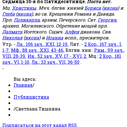
Седмица 10-я по Пятидесятнице.
Поста нет.
Мц.
Христины
. Мчч. блгвв. князей
Бориса
(
икона
) и
Глеба
(
икона
), во св. Крещении Романа и Давида.
Прп.
Поликарпа
, архим. Печерского. Свт.
Георгия
,
архиеп. Могилевского. Обретение мощей прп.
Далмата
Исетского. Сщмч.
Алфея
диакона. Свв.
Николая
(
икона
) и
Иоанна
испп., пресвитеров.
Утр. -
Лк., 106 зач., XXI, 12-19.
Лит. -
2 Кор., 167 зач., I,
1-7.
Мф., 88 зач., XXI, 43-46.
Блгвв. кнн.:
Рим., 99 зач.,
VIII, 28-39.
Ин., 52 зач., XV, 17 - XVI, 2.
Мц.:
2 Кор., 181
зач., VI, 1-10.
Лк., 33 зач., VII, 36-50
.
-
Вы здесь:
Главная
/
Публицистика
/
Светлана Тишкина
Подписаться на этот канал RSS