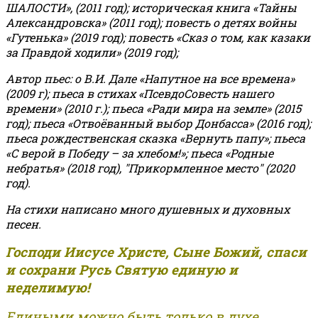
ШАЛОСТИ», (2011 год); историческая книга «Тайны
Александровска» (2011 год); повесть о детях войны
«Гутенька» (2019 год); повесть «Сказ о том, как казаки
за Правдой ходили» (2019 год);
Автор пьес: о В.И. Дале «Напутное на все времена»
(2009 г); пьеса в стихах «ПсевдоСовесть нашего
времени» (2010 г.); пьеса «Ради мира на земле» (2015
год); пьеса «Отвоёванный выбор Донбасса» (2016 год);
пьеса рождественская сказка «Вернуть папу»; пьеса
«С верой в Победу – за хлебом!»
;
пьеса «Родные
небратья» (2018 год), "Прикормленное место" (2020
год).
На стихи написано много душевных и духовных
песен.
Господи Иисусе Христе, Сыне Божий, спаси
и сохрани Русь Святую единую и
неделимую!
Едиными можно быть только в духе,