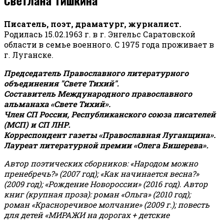
Писатель, поэт, драматург, журналист.
Родилась 15.02.1963 г. в г. Энгельс Саратовской
области в семье военного. С 1975 года проживает в
г. Луганске.
Председатель Православного литературного
объединения "Свете Тихий".
Составитель Международного православного
альманаха «Свете Тихий».
Член СП России, Республиканского союза писателей
(МСП) и СП ЛНР.
Корреспондент газеты «Православная Луганщина»
.
Лауреат литературной премии «Олега Бишерева».
Автор поэтических сборников: «Народом можно
пренебречь?» (2007 год); «Как начинается весна?»
(2009 год); «Рождение Новороссии» (2016 год).
Автор
книг (крупная проза): роман «Ольга» (2010 год);
роман «Красноречивое молчание» (2009 г.); повесть
для детей «МИРАЖИ на дорогах + детские