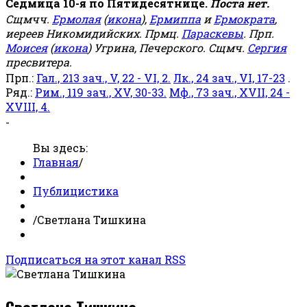
Седмица 10-я по Пятидесятнице.
Поста нет.
Сщмчч.
Ермолая
(
икона
),
Ермиппа
и
Ермократа
,
иереев Никомидийских. Прмц.
Параскевы
. Прп.
Моисея
(
икона
) Угрина, Печерского. Сщмч.
Сергия
пресвитера.
Прп.:
Гал., 213 зач., V, 22 - VI, 2.
Лк., 24 зач., VI, 17-23
.
Ряд.:
Рим., 119 зач., XV, 30-33.
Мф., 73 зач., XVII, 24 -
XVIII, 4.
-
Вы здесь:
Главная
/
Публицистика
/
Светлана Тишкина
Подписаться на этот канал RSS
Светлана Тишкина