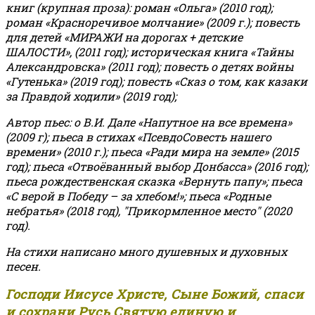
книг (крупная проза): роман «Ольга» (2010 год);
роман «Красноречивое молчание» (2009 г.); повесть
для детей «МИРАЖИ на дорогах + детские
ШАЛОСТИ», (2011 год); историческая книга «Тайны
Александровска» (2011 год); повесть о детях войны
«Гутенька» (2019 год); повесть «Сказ о том, как казаки
за Правдой ходили» (2019 год);
Автор пьес: о В.И. Дале «Напутное на все времена»
(2009 г); пьеса в стихах «ПсевдоСовесть нашего
времени» (2010 г.); пьеса «Ради мира на земле» (2015
год); пьеса «Отвоёванный выбор Донбасса» (2016 год);
пьеса рождественская сказка «Вернуть папу»; пьеса
«С верой в Победу – за хлебом!»
;
пьеса «Родные
небратья» (2018 год), "Прикормленное место" (2020
год).
На стихи написано много душевных и духовных
песен.
Господи Иисусе Христе, Сыне Божий, спаси
и сохрани Русь Святую единую и