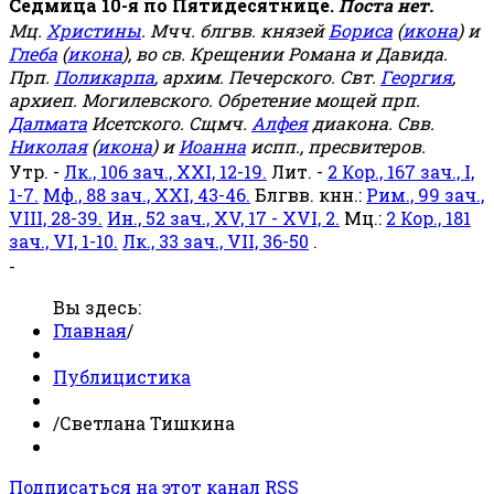
Седмица 10-я по Пятидесятнице.
Поста нет.
Мц.
Христины
. Мчч. блгвв. князей
Бориса
(
икона
) и
Глеба
(
икона
), во св. Крещении Романа и Давида.
Прп.
Поликарпа
, архим. Печерского. Свт.
Георгия
,
архиеп. Могилевского. Обретение мощей прп.
Далмата
Исетского. Сщмч.
Алфея
диакона. Свв.
Николая
(
икона
) и
Иоанна
испп., пресвитеров.
Утр. -
Лк., 106 зач., XXI, 12-19.
Лит. -
2 Кор., 167 зач., I,
1-7.
Мф., 88 зач., XXI, 43-46.
Блгвв. кнн.:
Рим., 99 зач.,
VIII, 28-39.
Ин., 52 зач., XV, 17 - XVI, 2.
Мц.:
2 Кор., 181
зач., VI, 1-10.
Лк., 33 зач., VII, 36-50
.
-
Вы здесь:
Главная
/
Публицистика
/
Светлана Тишкина
Подписаться на этот канал RSS