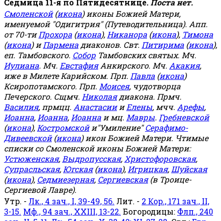
Седмица 11-я по Пятидесятнице.
Поста нет.
Смоленской
(
икона
) иконы Божией Матери,
именуемой "Одигитрия" (Путеводительница). Апп.
от 70-ти
Прохора
(
икона
),
Никанора
(
икона
),
Тимона
(
икона
) и
Пармена
диаконов. Свт.
Питирима
(
икона
),
еп. Тамбовского.
Собор
Тамбовских святых. Мч.
Иулиана
. Мч.
Евстафия
Анкирского. Мч.
Акакия
,
иже в Милете Карийском. Прп.
Павла
(
икона
)
Ксиропотамского. Прп.
Моисея
, чудотворца
Печерского. Сщмч.
Николая
диакона. Прмч.
Василия
, прмцц.
Анастасии
и
Елены
, мчч.
Арефы
,
Иоанна
,
Иоанна
,
Иоанна
и мц.
Мавры
.
Гребневской
(
икона
),
Костромской
и"Умиление"
Серафимо-
Дивеевской
(
икона
) икон Божией Матери. Чтимые
списки со Смоленской иконы Божией Матери:
Устюженская
,
Выдропусская
,
Христофоровская
,
Супрасльская
,
Югская
(
икона
),
Игрицкая
,
Шуйская
(
икона
),
Седмиезерная
,
Сергиевская
(в Троице-
Сергиевой Лавре).
Утр. -
Лк., 4 зач., I, 39-49, 56.
Лит. -
2 Кор., 171 зач., II,
3-15.
Мф., 94 зач., XXIII, 13-22.
Богородицы:
Флп., 240