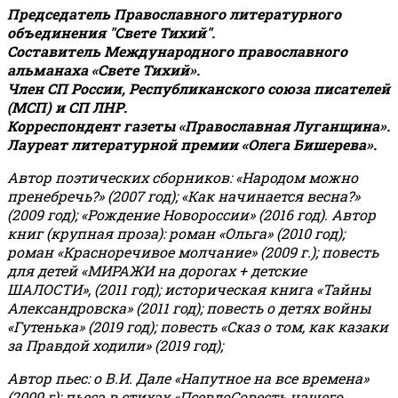
Председатель Православного литературного
объединения "Свете Тихий".
Составитель Международного православного
альманаха «Свете Тихий».
Член СП России, Республиканского союза писателей
(МСП) и СП ЛНР.
Корреспондент газеты «Православная Луганщина»
.
Лауреат литературной премии «Олега Бишерева».
Автор поэтических сборников: «Народом можно
пренебречь?» (2007 год); «Как начинается весна?»
(2009 год); «Рождение Новороссии» (2016 год).
Автор
книг (крупная проза): роман «Ольга» (2010 год);
роман «Красноречивое молчание» (2009 г.); повесть
для детей «МИРАЖИ на дорогах + детские
ШАЛОСТИ», (2011 год); историческая книга «Тайны
Александровска» (2011 год); повесть о детях войны
«Гутенька» (2019 год); повесть «Сказ о том, как казаки
за Правдой ходили» (2019 год);
Автор пьес: о В.И. Дале «Напутное на все времена»
(2009 г); пьеса в стихах «ПсевдоСовесть нашего