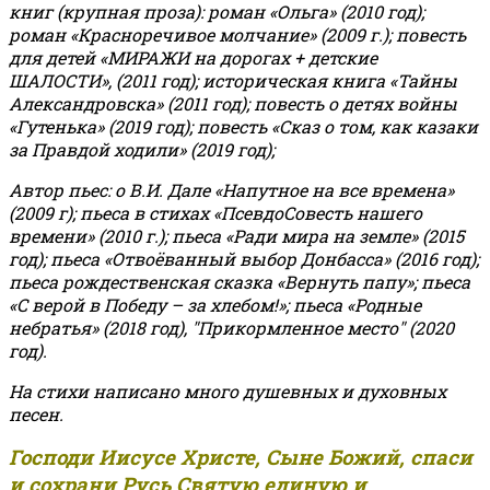
книг (крупная проза): роман «Ольга» (2010 год);
роман «Красноречивое молчание» (2009 г.); повесть
для детей «МИРАЖИ на дорогах + детские
ШАЛОСТИ», (2011 год); историческая книга «Тайны
Александровска» (2011 год); повесть о детях войны
«Гутенька» (2019 год); повесть «Сказ о том, как казаки
за Правдой ходили» (2019 год);
Автор пьес: о В.И. Дале «Напутное на все времена»
(2009 г); пьеса в стихах «ПсевдоСовесть нашего
времени» (2010 г.); пьеса «Ради мира на земле» (2015
год); пьеса «Отвоёванный выбор Донбасса» (2016 год);
пьеса рождественская сказка «Вернуть папу»; пьеса
«С верой в Победу – за хлебом!»
;
пьеса «Родные
небратья» (2018 год), "Прикормленное место" (2020
год).
На стихи написано много душевных и духовных
песен.
Господи Иисусе Христе, Сыне Божий, спаси
и сохрани Русь Святую единую и