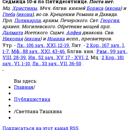
Седмица 10-я по Пятидесятнице.
Поста нет.
Мц.
Христины
. Мчч. блгвв. князей
Бориса
(
икона
) и
Глеба
(
икона
), во св. Крещении Романа и Давида.
Прп.
Поликарпа
, архим. Печерского. Свт.
Георгия
,
архиеп. Могилевского. Обретение мощей прп.
Далмата
Исетского. Сщмч.
Алфея
диакона. Свв.
Николая
(
икона
) и
Иоанна
испп., пресвитеров.
Утр. -
Лк., 106 зач., XXI, 12-19.
Лит. -
2 Кор., 167 зач., I,
1-7.
Мф., 88 зач., XXI, 43-46.
Блгвв. кнн.:
Рим., 99 зач.,
VIII, 28-39.
Ин., 52 зач., XV, 17 - XVI, 2.
Мц.:
2 Кор., 181
зач., VI, 1-10.
Лк., 33 зач., VII, 36-50
.
-
Вы здесь:
Главная
/
Публицистика
/
Светлана Тишкина
Подписаться на этот канал RSS