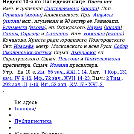
Неделя 10-я по Пятидесятнице.
Поста нет.
Вмч. и целителя
Пантелеимона
(
икона
). Прп.
Германа
(
икона
) Аляскинского. Прп.
Анфисы
(
икона
) исп., игумении и 90 сестер ее. Равноапп.
Климента
(
икона
), еп. Охридского,
Наума
(
икона
),
Саввы
,
Горазда
и
Ангеляра
. Блж.
Николая
(
икона
)
Кочанова, Христа ради юродивого, Новгородского.
Свт.
Иоасафа
, митр. Московского и всея Руси.
Собор
Смоленских святых
. Сщмч.
Амвросия
, еп.
Сарапульского. Сщмч.
Платона
и
Пантелеимона
пресвитера. Сщмч.
Иоанна
пресвитера.
Утр. - Ев. 10-е,
Ин., 66 зач., XXI, 1-14.
Лит. -
1 Кор., 131
зач., IV, 9-16.
Мф., 72 зач., XVII, 14-23.
Вмч.:
2 Тим.,
292 зач., II, 1-10.
Ин., 52 зач., XV, 17 - XVI, 2.
-
Вы здесь:
Главная
/
Публицистика
/
Светлана Тишкина