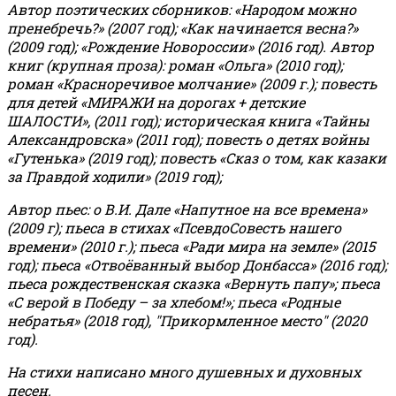
Автор поэтических сборников: «Народом можно
пренебречь?» (2007 год); «Как начинается весна?»
(2009 год); «Рождение Новороссии» (2016 год).
Автор
книг (крупная проза): роман «Ольга» (2010 год);
роман «Красноречивое молчание» (2009 г.); повесть
для детей «МИРАЖИ на дорогах + детские
ШАЛОСТИ», (2011 год); историческая книга «Тайны
Александровска» (2011 год); повесть о детях войны
«Гутенька» (2019 год); повесть «Сказ о том, как казаки
за Правдой ходили» (2019 год);
Автор пьес: о В.И. Дале «Напутное на все времена»
(2009 г); пьеса в стихах «ПсевдоСовесть нашего
времени» (2010 г.); пьеса «Ради мира на земле» (2015
год); пьеса «Отвоёванный выбор Донбасса» (2016 год);
пьеса рождественская сказка «Вернуть папу»; пьеса
«С верой в Победу – за хлебом!»
;
пьеса «Родные
небратья» (2018 год), "Прикормленное место" (2020
год).
На стихи написано много душевных и духовных
песен.