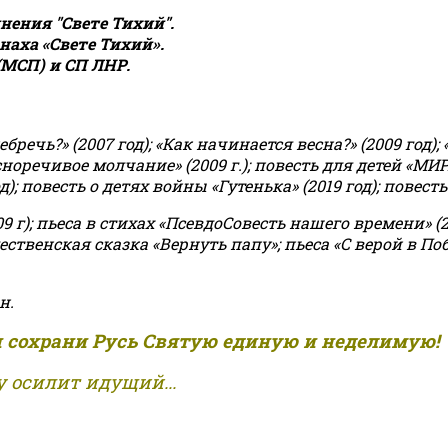
ения "Свете Тихий".
аха «Свете Тихий».
(МСП) и СП ЛНР.
чь?» (2007 год); «Как начинается весна?» (2009 год); 
асноречивое молчание» (2009 г.); повесть для детей «МИ
 повесть о детях войны «Гутенька» (2019 год); повесть 
9 г); пьеса в стихах «ПсевдоСовесть нашего времени» (201
ственская сказка «Вернуть папу»; пьеса «С верой в Поб
н.
и сохрани Русь Святую единую и неделимую!
 осилит идущий...