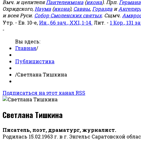
Вмч. и целителя
Пантелеимона
(
икона
). Прп.
Германа
Охридского,
Наума
(
икона
),
Саввы
,
Горазда
и
Ангеляр
и всея Руси.
Собор Смоленских святых
. Сщмч.
Амвро
Утр. - Ев. 10-е,
Ин., 66 зач., XXI, 1-14.
Лит. -
1 Кор., 131 за
-
Вы здесь:
Главная
/
Публицистика
/
Светлана Тишкина
Подписаться на этот канал RSS
Светлана Тишкина
Писатель, поэт, драматург, журналист.
Родилась 15.02.1963 г. в г. Энгельс Саратовской обла