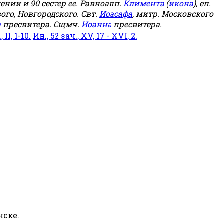
мении и 90 сестер ее. Равноапп.
Климента
(
икона
), еп.
ого, Новгородского. Свт.
Иоасафа
, митр. Московского
а
пресвитера. Сщмч.
Иоанна
пресвитера.
 II, 1-10.
Ин., 52 зач., XV, 17 - XVI, 2.
нске.