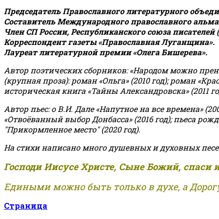
Председатель Православного литературного объедин
Составитель Международного православного альман
Член СП России, Республиканского союза писателей 
Корреспондент газеты «Православная Луганщина»
.
Лауреат литературной премии «Олега Бишерева».
Автор поэтических сборников: «Народом можно пренебре
(крупная проза): роман «Ольга» (2010 год); роман «Кр
историческая книга «Тайны Александровска» (2011 год);
Автор пьес: о В.И. Дале «Напутное на все времена» (200
«Отвоёванный выбор Донбасса» (2016 год); пьеса рожде
"Прикормленное место" (2020 год).
На стихи написано много душевных и духовных песе
Господи Иисусе Христе, Сыне Божий, спаси 
Едиными можно быть только в духе, а Дорогу
Страница