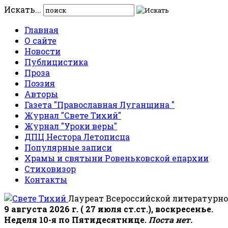
Искать...
Главная
О сайте
Новости
Публицистика
Проза
Поэзия
Авторы
Газета "Православная Луганщина "
Журнал "Свете Тихий"
Журнал "Уроки веры"
ДПЦ Нестора Летописца
Популярные записи
Храмы и святыни Ровеньковской епархии
Стиховизор
Контакты
Лауреат Всероссийской литературно
9 августа 2026 г. ( 27 июля ст.ст.), воскресенье.
Неделя 10-я по Пятидесятнице.
Поста нет.