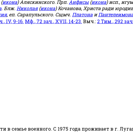
(
икона
) Аляскинского. Прп.
Анфисы
(
икона
) исп., игу
а
. Блж.
Николая
(
икона
) Кочанова, Христа ради юродив
сия
, еп. Сарапульского. Сщмч.
Платона
и
Пантелеимон
ч., IV, 9-16.
Мф., 72 зач., XVII, 14-23.
Вмч.:
2 Тим., 292 зач.,
сти в семье военного. С 1975 года проживает в г. Луга