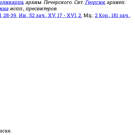
оликарпа
, архим. Печерского. Свт.
Георгия
, архиеп.
нна
испп., пресвитеров.
, 28-39.
Ин., 52 зач., XV, 17 - XVI, 2.
Мц.:
2 Кор., 181 зач.,
нске.