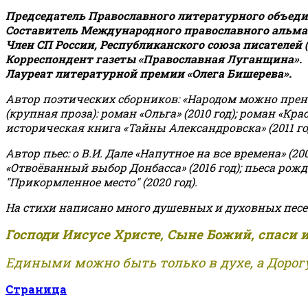
Председатель Православного литературного объедин
Составитель Международного православного альман
Член СП России, Республиканского союза писателей 
Корреспондент газеты «Православная Луганщина»
.
Лауреат литературной премии «Олега Бишерева».
Автор поэтических сборников: «Народом можно пренебре
(крупная проза): роман «Ольга» (2010 год); роман «Кр
историческая книга «Тайны Александровска» (2011 год);
Автор пьес: о В.И. Дале «Напутное на все времена» (200
«Отвоёванный выбор Донбасса» (2016 год); пьеса рожде
"Прикормленное место" (2020 год).
На стихи написано много душевных и духовных песе
Господи Иисусе Христе, Сыне Божий, спаси 
Едиными можно быть только в духе, а Дорогу
Страница