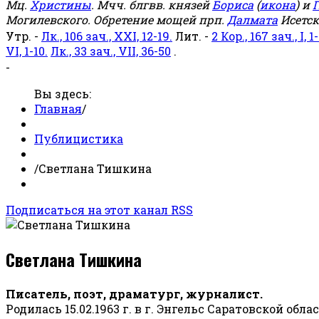
Мц.
Христины
. Мчч. блгвв. князей
Бориса
(
икона
) и
Г
Могилевского. Обретение мощей прп.
Далмата
Исетск
Утр. -
Лк., 106 зач., XXI, 12-19.
Лит. -
2 Кор., 167 зач., I, 1-
VI, 1-10.
Лк., 33 зач., VII, 36-50
.
-
Вы здесь:
Главная
/
Публицистика
/
Светлана Тишкина
Подписаться на этот канал RSS
Светлана Тишкина
Писатель, поэт, драматург, журналист.
Родилась 15.02.1963 г. в г. Энгельс Саратовской обла