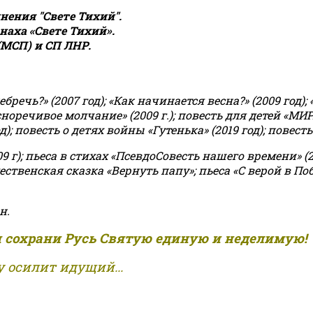
ения "Свете Тихий".
аха «Свете Тихий».
(МСП) и СП ЛНР.
чь?» (2007 год); «Как начинается весна?» (2009 год); 
асноречивое молчание» (2009 г.); повесть для детей «МИ
 повесть о детях войны «Гутенька» (2019 год); повесть 
9 г); пьеса в стихах «ПсевдоСовесть нашего времени» (201
ственская сказка «Вернуть папу»; пьеса «С верой в Поб
н.
и сохрани Русь Святую единую и неделимую!
 осилит идущий...