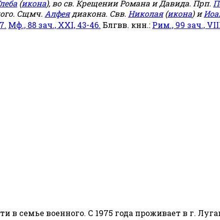
леба
(
икона
), во св. Крещении Романа и Давида. Прп.
П
ого. Сщмч.
Алфея
диакона. Свв.
Николая
(
икона
) и
Иоа
7.
Мф., 88 зач., XXI, 43-46.
Блгвв. кнн.:
Рим., 99 зач., VIII
сти в семье военного. С 1975 года проживает в г. Луга