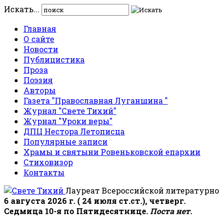
Искать...
Главная
О сайте
Новости
Публицистика
Проза
Поэзия
Авторы
Газета "Православная Луганщина "
Журнал "Свете Тихий"
Журнал "Уроки веры"
ДПЦ Нестора Летописца
Популярные записи
Храмы и святыни Ровеньковской епархии
Стиховизор
Контакты
Лауреат Всероссийской литературно
6 августа 2026 г. ( 24 июля ст.ст.), четверг.
Седмица 10-я по Пятидесятнице.
Поста нет.