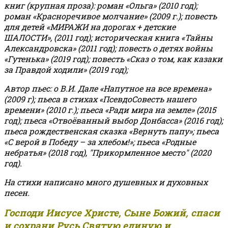
книг (крупная проза): роман «Ольга» (2010 год);
роман «Красноречивое молчание» (2009 г.); повесть
для детей «МИРАЖИ на дорогах + детские
ШАЛОСТИ», (2011 год); историческая книга «Тайны
Александровска» (2011 год); повесть о детях войны
«Гутенька» (2019 год); повесть «Сказ о том, как казаки
за Правдой ходили» (2019 год);
Автор пьес: о В.И. Дале «Напутное на все времена»
(2009 г); пьеса в стихах «ПсевдоСовесть нашего
времени» (2010 г.); пьеса «Ради мира на земле» (2015
год); пьеса «Отвоёванный выбор Донбасса» (2016 год);
пьеса рождественская сказка «Вернуть папу»; пьеса
«С верой в Победу – за хлебом!»
;
пьеса «Родные
небратья» (2018 год), "Прикормленное место" (2020
год).
На стихи написано много душевных и духовных
песен.
Господи Иисусе Христе, Сыне Божий, спаси
и сохрани Русь Святую единую и