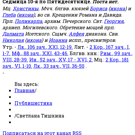
Седмица 10-я по Пятидесятнице.
Поста нет.
Мц.
Христины
. Мчч. блгвв. князей
Бориса
(
икона
) и
Глеба
(
икона
), во св. Крещении Романа и Давида.
Прп.
Поликарпа
, архим. Печерского. Свт.
Георгия
,
архиеп. Могилевского. Обретение мощей прп.
Далмата
Исетского. Сщмч.
Алфея
диакона. Свв.
Николая
(
икона
) и
Иоанна
испп., пресвитеров.
Утр. -
Лк., 106 зач., XXI, 12-19.
Лит. -
2 Кор., 167 зач., I,
1-7.
Мф., 88 зач., XXI, 43-46.
Блгвв. кнн.:
Рим., 99 зач.,
VIII, 28-39.
Ин., 52 зач., XV, 17 - XVI, 2.
Мц.:
2 Кор., 181
зач., VI, 1-10.
Лк., 33 зач., VII, 36-50
.
-
Вы здесь:
Главная
/
Публицистика
/
Светлана Тишкина
Подписаться на этот канал RSS