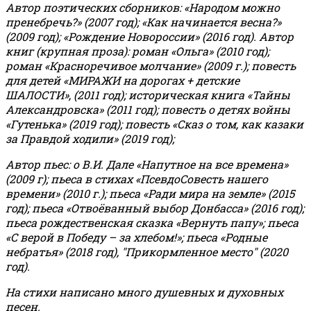
Автор поэтических сборников: «Народом можно
пренебречь?» (2007 год); «Как начинается весна?»
(2009 год); «Рождение Новороссии» (2016 год).
Автор
книг (крупная проза): роман «Ольга» (2010 год);
роман «Красноречивое молчание» (2009 г.); повесть
для детей «МИРАЖИ на дорогах + детские
ШАЛОСТИ», (2011 год); историческая книга «Тайны
Александровска» (2011 год); повесть о детях войны
«Гутенька» (2019 год); повесть «Сказ о том, как казаки
за Правдой ходили» (2019 год);
Автор пьес: о В.И. Дале «Напутное на все времена»
(2009 г); пьеса в стихах «ПсевдоСовесть нашего
времени» (2010 г.); пьеса «Ради мира на земле» (2015
год); пьеса «Отвоёванный выбор Донбасса» (2016 год);
пьеса рождественская сказка «Вернуть папу»; пьеса
«С верой в Победу – за хлебом!»
;
пьеса «Родные
небратья» (2018 год), "Прикормленное место" (2020
год).
На стихи написано много душевных и духовных
песен.