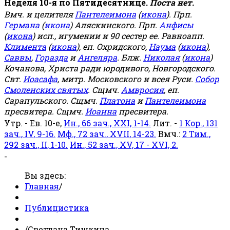
Неделя 10-я по Пятидесятнице.
Поста нет.
Вмч. и целителя
Пантелеимона
(
икона
). Прп.
Германа
(
икона
) Аляскинского. Прп.
Анфисы
(
икона
) исп., игумении и 90 сестер ее. Равноапп.
Климента
(
икона
), еп. Охридского,
Наума
(
икона
),
Саввы
,
Горазда
и
Ангеляра
. Блж.
Николая
(
икона
)
Кочанова, Христа ради юродивого, Новгородского.
Свт.
Иоасафа
, митр. Московского и всея Руси.
Собор
Смоленских святых
. Сщмч.
Амвросия
, еп.
Сарапульского. Сщмч.
Платона
и
Пантелеимона
пресвитера. Сщмч.
Иоанна
пресвитера.
Утр. - Ев. 10-е,
Ин., 66 зач., XXI, 1-14.
Лит. -
1 Кор., 131
зач., IV, 9-16.
Мф., 72 зач., XVII, 14-23.
Вмч.:
2 Тим.,
292 зач., II, 1-10.
Ин., 52 зач., XV, 17 - XVI, 2.
-
Вы здесь:
Главная
/
Публицистика
/
Светлана Тишкина