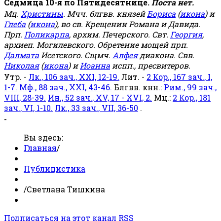
Седмица 10-я по Пятидесятнице.
Поста нет.
Мц.
Христины
. Мчч. блгвв. князей
Бориса
(
икона
) и
Глеба
(
икона
), во св. Крещении Романа и Давида.
Прп.
Поликарпа
, архим. Печерского. Свт.
Георгия
,
архиеп. Могилевского. Обретение мощей прп.
Далмата
Исетского. Сщмч.
Алфея
диакона. Свв.
Николая
(
икона
) и
Иоанна
испп., пресвитеров.
Утр. -
Лк., 106 зач., XXI, 12-19.
Лит. -
2 Кор., 167 зач., I,
1-7.
Мф., 88 зач., XXI, 43-46.
Блгвв. кнн.:
Рим., 99 зач.,
VIII, 28-39.
Ин., 52 зач., XV, 17 - XVI, 2.
Мц.:
2 Кор., 181
зач., VI, 1-10.
Лк., 33 зач., VII, 36-50
.
-
Вы здесь:
Главная
/
Публицистика
/
Светлана Тишкина
Подписаться на этот канал RSS