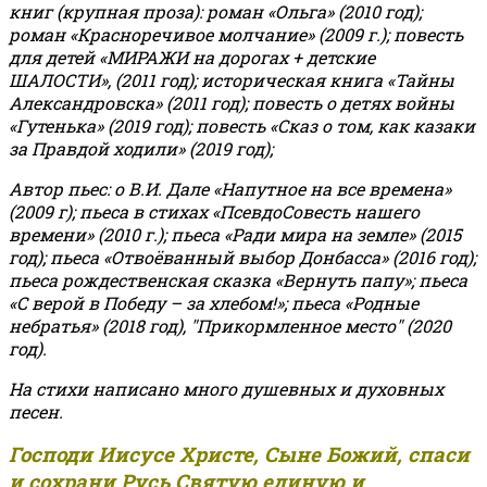
книг (крупная проза): роман «Ольга» (2010 год);
роман «Красноречивое молчание» (2009 г.); повесть
для детей «МИРАЖИ на дорогах + детские
ШАЛОСТИ», (2011 год); историческая книга «Тайны
Александровска» (2011 год); повесть о детях войны
«Гутенька» (2019 год); повесть «Сказ о том, как казаки
за Правдой ходили» (2019 год);
Автор пьес: о В.И. Дале «Напутное на все времена»
(2009 г); пьеса в стихах «ПсевдоСовесть нашего
времени» (2010 г.); пьеса «Ради мира на земле» (2015
год); пьеса «Отвоёванный выбор Донбасса» (2016 год);
пьеса рождественская сказка «Вернуть папу»; пьеса
«С верой в Победу – за хлебом!»
;
пьеса «Родные
небратья» (2018 год), "Прикормленное место" (2020
год).
На стихи написано много душевных и духовных
песен.
Господи Иисусе Христе, Сыне Божий, спаси
и сохрани Русь Святую единую и