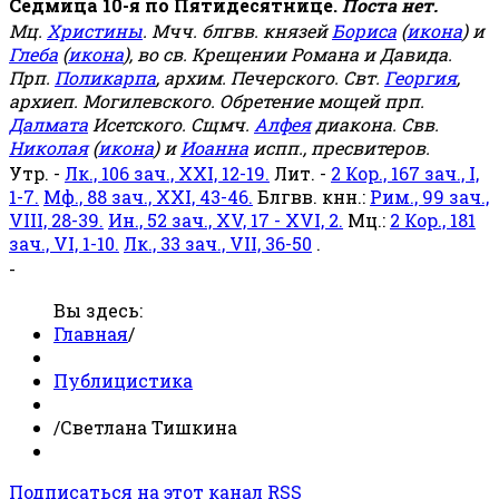
Седмица 10-я по Пятидесятнице.
Поста нет.
Мц.
Христины
. Мчч. блгвв. князей
Бориса
(
икона
) и
Глеба
(
икона
), во св. Крещении Романа и Давида.
Прп.
Поликарпа
, архим. Печерского. Свт.
Георгия
,
архиеп. Могилевского. Обретение мощей прп.
Далмата
Исетского. Сщмч.
Алфея
диакона. Свв.
Николая
(
икона
) и
Иоанна
испп., пресвитеров.
Утр. -
Лк., 106 зач., XXI, 12-19.
Лит. -
2 Кор., 167 зач., I,
1-7.
Мф., 88 зач., XXI, 43-46.
Блгвв. кнн.:
Рим., 99 зач.,
VIII, 28-39.
Ин., 52 зач., XV, 17 - XVI, 2.
Мц.:
2 Кор., 181
зач., VI, 1-10.
Лк., 33 зач., VII, 36-50
.
-
Вы здесь:
Главная
/
Публицистика
/
Светлана Тишкина
Подписаться на этот канал RSS