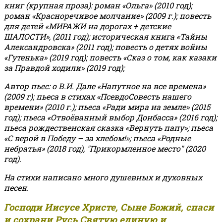
книг (крупная проза): роман «Ольга» (2010 год);
роман «Красноречивое молчание» (2009 г.); повесть
для детей «МИРАЖИ на дорогах + детские
ШАЛОСТИ», (2011 год); историческая книга «Тайны
Александровска» (2011 год); повесть о детях войны
«Гутенька» (2019 год); повесть «Сказ о том, как казаки
за Правдой ходили» (2019 год);
Автор пьес: о В.И. Дале «Напутное на все времена»
(2009 г); пьеса в стихах «ПсевдоСовесть нашего
времени» (2010 г.); пьеса «Ради мира на земле» (2015
год); пьеса «Отвоёванный выбор Донбасса» (2016 год);
пьеса рождественская сказка «Вернуть папу»; пьеса
«С верой в Победу – за хлебом!»
;
пьеса «Родные
небратья» (2018 год), "Прикормленное место" (2020
год).
На стихи написано много душевных и духовных
песен.
Господи Иисусе Христе, Сыне Божий, спаси
и сохрани Русь Святую единую и