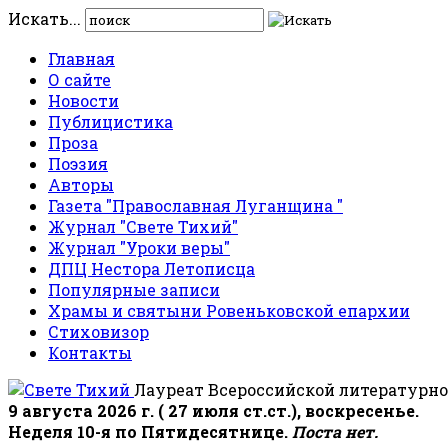
Искать...
Главная
О сайте
Новости
Публицистика
Проза
Поэзия
Авторы
Газета "Православная Луганщина "
Журнал "Свете Тихий"
Журнал "Уроки веры"
ДПЦ Нестора Летописца
Популярные записи
Храмы и святыни Ровеньковской епархии
Стиховизор
Контакты
Лауреат Всероссийской литературно
9 августа 2026 г. ( 27 июля ст.ст.), воскресенье.
Неделя 10-я по Пятидесятнице.
Поста нет.