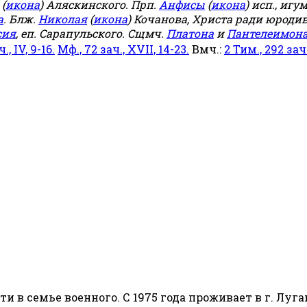
(
икона
) Аляскинского. Прп.
Анфисы
(
икона
) исп., игу
а
. Блж.
Николая
(
икона
) Кочанова, Христа ради юродив
сия
, еп. Сарапульского. Сщмч.
Платона
и
Пантелеимон
ч., IV, 9-16.
Мф., 72 зач., XVII, 14-23.
Вмч.:
2 Тим., 292 зач.,
сти в семье военного. С 1975 года проживает в г. Луга