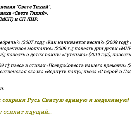
ения "Свете Тихий".
аха «Свете Тихий».
(МСП) и СП ЛНР.
чь?» (2007 год); «Как начинается весна?» (2009 год); 
асноречивое молчание» (2009 г.); повесть для детей «МИ
 повесть о детях войны «Гутенька» (2019 год); повесть 
9 г); пьеса в стихах «ПсевдоСовесть нашего времени» (201
ственская сказка «Вернуть папу»; пьеса «С верой в Поб
н.
и сохрани Русь Святую единую и неделимую!
 осилит идущий...