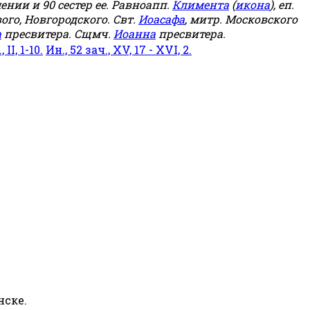
мении и 90 сестер ее. Равноапп.
Климента
(
икона
), еп.
ого, Новгородского. Свт.
Иоасафа
, митр. Московского
а
пресвитера. Сщмч.
Иоанна
пресвитера.
 II, 1-10.
Ин., 52 зач., XV, 17 - XVI, 2.
нске.