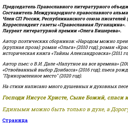
Председатель Православного литературного объедин
Составитель Международного православного альман
Член СП России, Республиканского союза писателей 
Корреспондент газеты «Православная Луганщина»
.
Лауреат литературной премии «Олега Бишерева».
Автор поэтических сборников: «Народом можно пренебре
(крупная проза): роман «Ольга» (2010 год); роман «Кр
историческая книга «Тайны Александровска» (2011 год);
Автор пьес: о В.И. Дале «Напутное на все времена» (200
«Отвоёванный выбор Донбасса» (2016 год); пьеса рожде
"Прикормленное место" (2020 год).
На стихи написано много душевных и духовных песе
Господи Иисусе Христе, Сыне Божий, спаси 
Едиными можно быть только в духе, а Дорогу
Страница