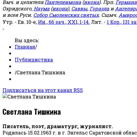
Вмч. и целителя
Пантелеимона
(
икона
). Прп.
Германа
Охридского,
Наума
(
икона
),
Саввы
,
Горазда
и
Ангеляр
и всея Руси.
Собор Смоленских святых
. Сщмч.
Амвро
Утр. - Ев. 10-е,
Ин., 66 зач., XXI, 1-14.
Лит. -
1 Кор., 131 за
-
Вы здесь:
Главная
/
Публицистика
/
Светлана Тишкина
Подписаться на этот канал RSS
Светлана Тишкина
Писатель, поэт, драматург, журналист.
Родилась 15.02.1963 г. в г. Энгельс Саратовской обла