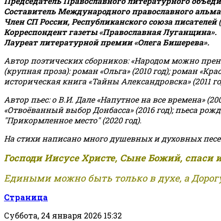
Председатель Православного литературного объедин
Составитель Международного православного альман
Член СП России, Республиканского союза писателей 
Корреспондент газеты «Православная Луганщина»
.
Лауреат литературной премии «Олега Бишерева».
Автор поэтических сборников: «Народом можно пренебре
(крупная проза): роман «Ольга» (2010 год); роман «Кр
историческая книга «Тайны Александровска» (2011 год);
Автор пьес: о В.И. Дале «Напутное на все времена» (200
«Отвоёванный выбор Донбасса» (2016 год); пьеса рожде
"Прикормленное место" (2020 год).
На стихи написано много душевных и духовных песе
Господи Иисусе Христе, Сыне Божий, спаси 
Едиными можно быть только в духе, а Дорогу
Страница
Суббота, 24 января 2026 15:32