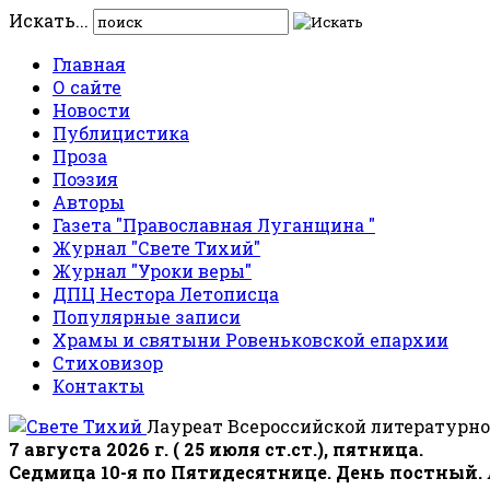
Искать...
Главная
О сайте
Новости
Публицистика
Проза
Поэзия
Авторы
Газета "Православная Луганщина "
Журнал "Свете Тихий"
Журнал "Уроки веры"
ДПЦ Нестора Летописца
Популярные записи
Храмы и святыни Ровеньковской епархии
Стиховизор
Контакты
Лауреат Всероссийской литературно
7 августа 2026 г. ( 25 июля ст.ст.), пятница.
Седмица 10-я по Пятидесятнице. День постный.