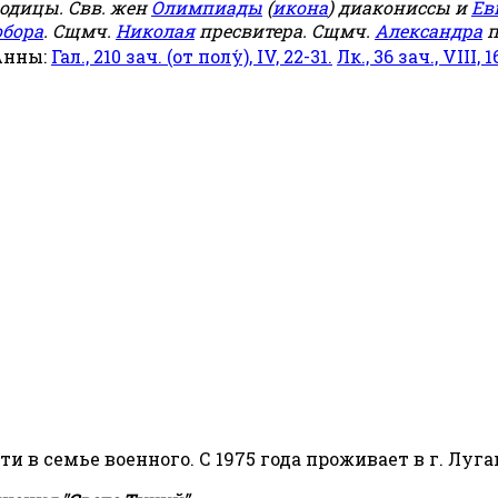
родицы. Свв. жен
Олимпиады
(
икона
) диакониссы и
Ев
обора
. Сщмч.
Николая
пресвитера. Сщмч.
Александра
п
Анны:
Гал., 210 зач. (от полу́), IV, 22-31.
Лк., 36 зач., VIII, 1
сти в семье военного. С 1975 года проживает в г. Луга