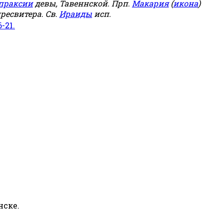
праксии
девы, Тавеннской. Прп.
Макария
(
икона
)
ресвитера. Св.
Ираиды
исп.
6-21.
нске.