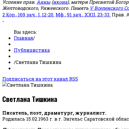
Успение прав.
Анны
(
икона
), матери Пресвятой Бого
Желтоводского, Унженского. Память
V Вселенского С
2 Кор., 169 зач., I, 12-20.
Мф., 91 зач., XXII, 23-33.
Прав. 
-
Вы здесь:
Главная
/
Публицистика
/
Светлана Тишкина
Подписаться на этот канал RSS
Светлана Тишкина
Писатель, поэт, драматург, журналист.
Родилась 15.02.1963 г. в г. Энгельс Саратовской обла