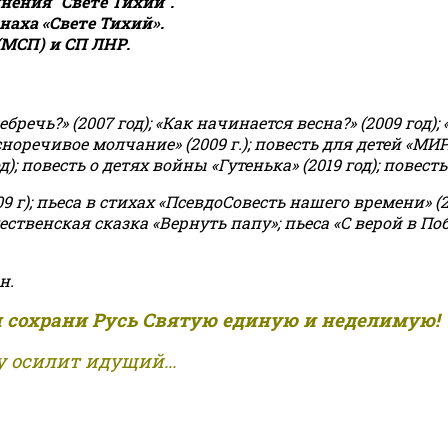
ения "Свете Тихий".
аха «Свете Тихий».
(МСП) и СП ЛНР.
чь?» (2007 год); «Как начинается весна?» (2009 год); 
асноречивое молчание» (2009 г.); повесть для детей «МИ
 повесть о детях войны «Гутенька» (2019 год); повесть 
9 г); пьеса в стихах «ПсевдоСовесть нашего времени» (201
ственская сказка «Вернуть папу»; пьеса «С верой в Поб
н.
и сохрани Русь Святую единую и неделимую!
 осилит идущий...