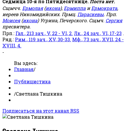
Седмица 10-я по Пятидесятнице.
Поста нет.
Сщмчч.
Ермолая
(
икона
),
Ермиппа
и
Ермократа
,
иереев Никомидийских. Прмц.
Параскевы
. Прп.
Моисея
(
икона
) Угрина, Печерского. Сщмч.
Сергия
пресвитера.
Прп.:
Гал., 213 зач., V, 22 - VI, 2.
Лк., 24 зач., VI, 17-23
.
Ряд.:
Рим., 119 зач., XV, 30-33.
Мф., 73 зач., XVII, 24 -
XVIII, 4.
-
Вы здесь:
Главная
/
Публицистика
/
Светлана Тишкина
Подписаться на этот канал RSS
Светлана Тишкина