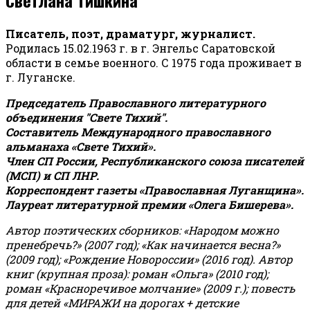
Писатель, поэт, драматург, журналист.
Родилась 15.02.1963 г. в г. Энгельс Саратовской
области в семье военного. С 1975 года проживает в
г. Луганске.
Председатель Православного литературного
объединения "Свете Тихий".
Составитель Международного православного
альманаха «Свете Тихий».
Член СП России, Республиканского союза писателей
(МСП) и СП ЛНР.
Корреспондент газеты «Православная Луганщина»
.
Лауреат литературной премии «Олега Бишерева».
Автор поэтических сборников: «Народом можно
пренебречь?» (2007 год); «Как начинается весна?»
(2009 год); «Рождение Новороссии» (2016 год).
Автор
книг (крупная проза): роман «Ольга» (2010 год);
роман «Красноречивое молчание» (2009 г.); повесть
для детей «МИРАЖИ на дорогах + детские