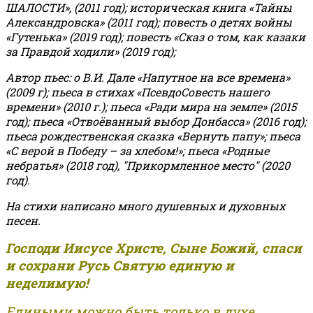
ШАЛОСТИ», (2011 год); историческая книга «Тайны
Александровска» (2011 год); повесть о детях войны
«Гутенька» (2019 год); повесть «Сказ о том, как казаки
за Правдой ходили» (2019 год);
Автор пьес: о В.И. Дале «Напутное на все времена»
(2009 г); пьеса в стихах «ПсевдоСовесть нашего
времени» (2010 г.); пьеса «Ради мира на земле» (2015
год); пьеса «Отвоёванный выбор Донбасса» (2016 год);
пьеса рождественская сказка «Вернуть папу»; пьеса
«С верой в Победу – за хлебом!»
;
пьеса «Родные
небратья» (2018 год), "Прикормленное место" (2020
год).
На стихи написано много душевных и духовных
песен.
Господи Иисусе Христе, Сыне Божий, спаси
и сохрани Русь Святую единую и
неделимую!
Едиными можно быть только в духе,