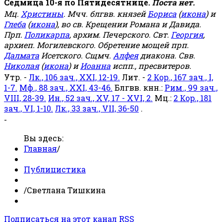
Седмица 10-я по Пятидесятнице.
Поста нет.
Мц.
Христины
. Мчч. блгвв. князей
Бориса
(
икона
) и
Глеба
(
икона
), во св. Крещении Романа и Давида.
Прп.
Поликарпа
, архим. Печерского. Свт.
Георгия
,
архиеп. Могилевского. Обретение мощей прп.
Далмата
Исетского. Сщмч.
Алфея
диакона. Свв.
Николая
(
икона
) и
Иоанна
испп., пресвитеров.
Утр. -
Лк., 106 зач., XXI, 12-19.
Лит. -
2 Кор., 167 зач., I,
1-7.
Мф., 88 зач., XXI, 43-46.
Блгвв. кнн.:
Рим., 99 зач.,
VIII, 28-39.
Ин., 52 зач., XV, 17 - XVI, 2.
Мц.:
2 Кор., 181
зач., VI, 1-10.
Лк., 33 зач., VII, 36-50
.
-
Вы здесь:
Главная
/
Публицистика
/
Светлана Тишкина
Подписаться на этот канал RSS