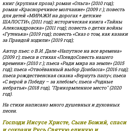
книг (крупная проза): роман «Ольга» (2010 год);
роман «Красноречивое молчание» (2009 г.); повесть
для детей «МИРАЖИ на дорогах + детские
ШАЛОСТИ», (2011 год); историческая книга «Тайны
Александровска» (2011 год); повесть о детях войны
«Гутенька» (2019 год); повесть «Сказ о том, как казаки
за Правдой ходили» (2019 год);
Автор пьес: о В.И. Дале «Напутное на все времена»
(2009 г); пьеса в стихах «ПсевдоСовесть нашего
времени» (2010 г.); пьеса «Ради мира на земле» (2015
год); пьеса «Отвоёванный выбор Донбасса» (2016 год);
пьеса рождественская сказка «Вернуть папу»; пьеса
«С верой в Победу – за хлебом!»
;
пьеса «Родные
небратья» (2018 год), "Прикормленное место" (2020
год).
На стихи написано много душевных и духовных
песен.
Господи Иисусе Христе, Сыне Божий, спаси
и сохрани Русь Святую единую и