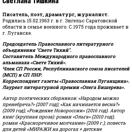
Писатель, поэт, драматург, журналист.
Родилась 15.02.1963 г. в г. Энгельс Саратовской
области в семье военного. С 1975 года проживает в
г. Луганске.
Председатель Православного литературного
объединения "Свете Тихий".
Составитель Международного православного
альманаха «Свете Тихий».
Член СП России, Республиканского союза писателей
(МСП) и СП ЛНР.
Корреспондент газеты «Православная Луганщина»
.
Лауреат литературной премии «Олега Бишерева».
Автор поэтических сборников: «Народом можно
пренебречь?» (2007 год); «Как начинается весна?»
(2009 год); «Рождение Новороссии» (2016 год).
Автор
книг (крупная проза): роман «Ольга» (2010 год);
роман «Красноречивое молчание» (2009 г.); повесть
для детей «МИРАЖИ на дорогах + детские