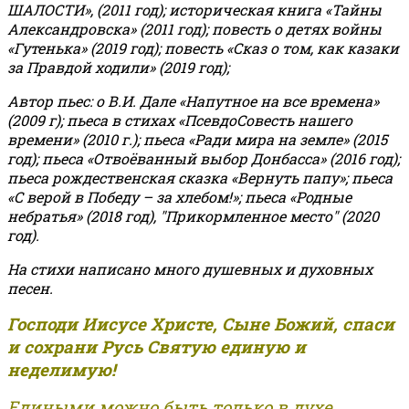
ШАЛОСТИ», (2011 год); историческая книга «Тайны
Александровска» (2011 год); повесть о детях войны
«Гутенька» (2019 год); повесть «Сказ о том, как казаки
за Правдой ходили» (2019 год);
Автор пьес: о В.И. Дале «Напутное на все времена»
(2009 г); пьеса в стихах «ПсевдоСовесть нашего
времени» (2010 г.); пьеса «Ради мира на земле» (2015
год); пьеса «Отвоёванный выбор Донбасса» (2016 год);
пьеса рождественская сказка «Вернуть папу»; пьеса
«С верой в Победу – за хлебом!»
;
пьеса «Родные
небратья» (2018 год), "Прикормленное место" (2020
год).
На стихи написано много душевных и духовных
песен.
Господи Иисусе Христе, Сыне Божий, спаси
и сохрани Русь Святую единую и
неделимую!
Едиными можно быть только в духе,