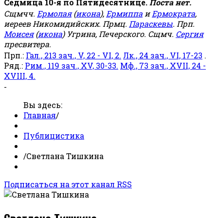
Седмица 10-я по Пятидесятнице.
Поста нет.
Сщмчч.
Ермолая
(
икона
),
Ермиппа
и
Ермократа
,
иереев Никомидийских. Прмц.
Параскевы
. Прп.
Моисея
(
икона
) Угрина, Печерского. Сщмч.
Сергия
пресвитера.
Прп.:
Гал., 213 зач., V, 22 - VI, 2.
Лк., 24 зач., VI, 17-23
.
Ряд.:
Рим., 119 зач., XV, 30-33.
Мф., 73 зач., XVII, 24 -
XVIII, 4.
-
Вы здесь:
Главная
/
Публицистика
/
Светлана Тишкина
Подписаться на этот канал RSS
Светлана Тишкина