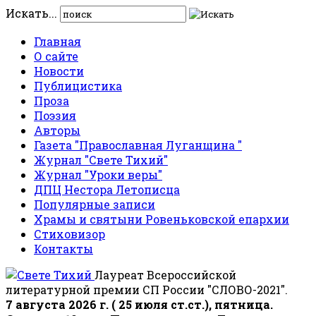
Искать...
Главная
О сайте
Новости
Публицистика
Проза
Поэзия
Авторы
Газета "Православная Луганщина "
Журнал "Свете Тихий"
Журнал "Уроки веры"
ДПЦ Нестора Летописца
Популярные записи
Храмы и святыни Ровеньковской епархии
Стиховизор
Контакты
Лауреат Всероссийской
литературной премии СП России "СЛОВО-2021".
7 августа 2026 г. ( 25 июля ст.ст.), пятница.