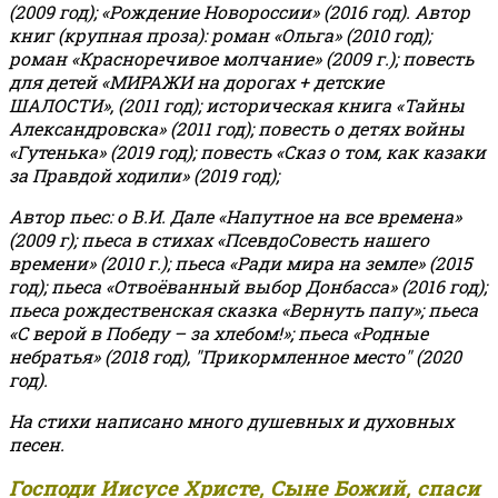
(2009 год); «Рождение Новороссии» (2016 год).
Автор
книг (крупная проза): роман «Ольга» (2010 год);
роман «Красноречивое молчание» (2009 г.); повесть
для детей «МИРАЖИ на дорогах + детские
ШАЛОСТИ», (2011 год); историческая книга «Тайны
Александровска» (2011 год); повесть о детях войны
«Гутенька» (2019 год); повесть «Сказ о том, как казаки
за Правдой ходили» (2019 год);
Автор пьес: о В.И. Дале «Напутное на все времена»
(2009 г); пьеса в стихах «ПсевдоСовесть нашего
времени» (2010 г.); пьеса «Ради мира на земле» (2015
год); пьеса «Отвоёванный выбор Донбасса» (2016 год);
пьеса рождественская сказка «Вернуть папу»; пьеса
«С верой в Победу – за хлебом!»
;
пьеса «Родные
небратья» (2018 год), "Прикормленное место" (2020
год).
На стихи написано много душевных и духовных
песен.
Господи Иисусе Христе, Сыне Божий, спаси