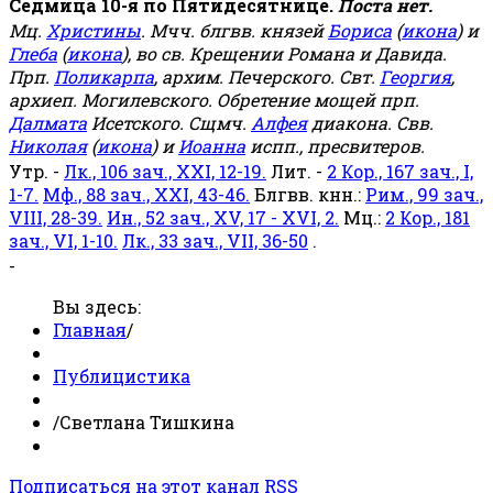
Седмица 10-я по Пятидесятнице.
Поста нет.
Мц.
Христины
. Мчч. блгвв. князей
Бориса
(
икона
) и
Глеба
(
икона
), во св. Крещении Романа и Давида.
Прп.
Поликарпа
, архим. Печерского. Свт.
Георгия
,
архиеп. Могилевского. Обретение мощей прп.
Далмата
Исетского. Сщмч.
Алфея
диакона. Свв.
Николая
(
икона
) и
Иоанна
испп., пресвитеров.
Утр. -
Лк., 106 зач., XXI, 12-19.
Лит. -
2 Кор., 167 зач., I,
1-7.
Мф., 88 зач., XXI, 43-46.
Блгвв. кнн.:
Рим., 99 зач.,
VIII, 28-39.
Ин., 52 зач., XV, 17 - XVI, 2.
Мц.:
2 Кор., 181
зач., VI, 1-10.
Лк., 33 зач., VII, 36-50
.
-
Вы здесь:
Главная
/
Публицистика
/
Светлана Тишкина
Подписаться на этот канал RSS