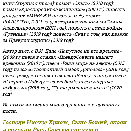
книг (крупная проза): роман «Ольга» (2010 год);
роман «Красноречивое молчание» (2009 г.); повесть
для детей «МИРАЖИ на дорогах + детские
ШАЛОСТИ», (2011 год); историческая книга «Тайны
Александровска» (2011 год); повесть о детях войны
«Гутенька» (2019 год); повесть «Сказ о том, как казаки
за Правдой ходили» (2019 год);
Автор пьес: о В.И. Дале «Напутное на все времена»
(2009 г); пьеса в стихах «ПсевдоСовесть нашего
времени» (2010 г.); пьеса «Ради мира на земле» (2015
год); пьеса «Отвоёванный выбор Донбасса» (2016 год);
пьеса рождественская сказка «Вернуть папу»; пьеса
«С верой в Победу – за хлебом!»
;
пьеса «Родные
небратья» (2018 год), "Прикормленное место" (2020
год).
На стихи написано много душевных и духовных
песен.
Господи Иисусе Христе, Сыне Божий, спаси
и сохрани Русь Святую единую и