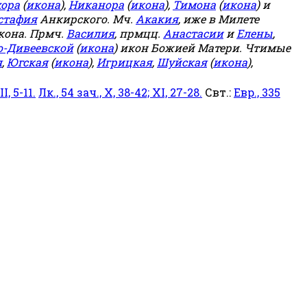
ора
(
икона
),
Никанора
(
икона
),
Тимона
(
икона
) и
стафия
Анкирского. Мч.
Акакия
, иже в Милете
кона. Прмч.
Василия
, прмцц.
Анастасии
и
Елены
,
о-Дивеевской
(
икона
) икон Божией Матери. Чтимые
я
,
Югская
(
икона
),
Игрицкая
,
Шуйская
(
икона
),
I, 5-11.
Лк., 54 зач., X, 38-42; XI, 27-28.
Свт.:
Евр., 335