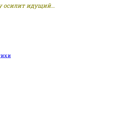
 осилит идущий...
тихи