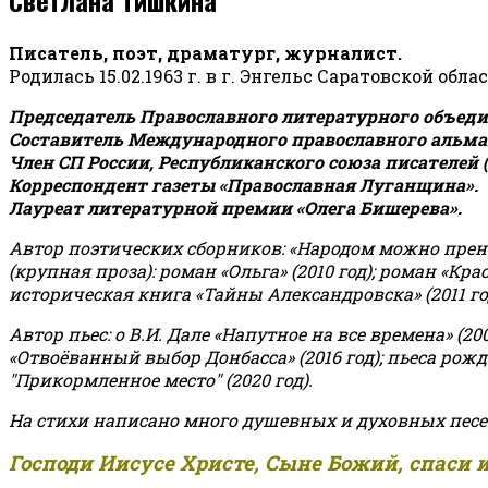
Писатель, поэт, драматург, журналист.
Родилась 15.02.1963 г. в г. Энгельс Саратовской обла
Председатель Православного литературного объедин
Составитель Международного православного альман
Член СП России, Республиканского союза писателей 
Корреспондент газеты «Православная Луганщина»
.
Лауреат литературной премии «Олега Бишерева».
Автор поэтических сборников: «Народом можно пренебре
(крупная проза): роман «Ольга» (2010 год); роман «Кр
историческая книга «Тайны Александровска» (2011 год);
Автор пьес: о В.И. Дале «Напутное на все времена» (200
«Отвоёванный выбор Донбасса» (2016 год); пьеса рожде
"Прикормленное место" (2020 год).
На стихи написано много душевных и духовных песе
Господи Иисусе Христе, Сыне Божий, спаси 