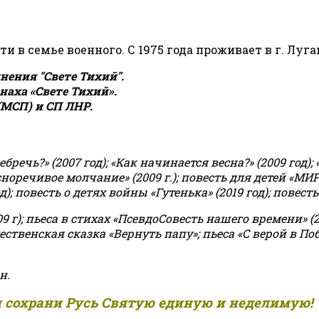
сти в семье военного. С 1975 года проживает в г. Луга
ения "Свете Тихий".
аха «Свете Тихий».
(МСП) и СП ЛНР.
чь?» (2007 год); «Как начинается весна?» (2009 год); 
асноречивое молчание» (2009 г.); повесть для детей «МИ
 повесть о детях войны «Гутенька» (2019 год); повесть 
9 г); пьеса в стихах «ПсевдоСовесть нашего времени» (201
ственская сказка «Вернуть папу»; пьеса «С верой в Поб
н.
и сохрани Русь Святую единую и неделимую!