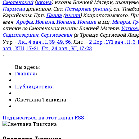
Смоленской
(
икона
) иконы Божией Матери, именуемо
Пармена
диаконов. Свт.
Питирима
(
икона
), еп. Тамб
Карийском. Прп.
Павла
(
икона
) Ксиропотамского. Пр
мчч.
Арефы
,
Иоанна
,
Иоанна
,
Иоанна
и мц.
Мавры
.
Гр
списки со Смоленской иконы Божией Матери:
Устюж
Седмиезерная
,
Сергиевская
(в Троице-Сергиевой Лавр
Утр. -
Лк., 4 зач., I, 39-49, 56.
Лит. -
2 Кор., 171 зач., II, 3-
зач., XIII, 17-21.
Лк., 24 зач., VI, 17-23
.
-
Вы здесь:
Главная
/
Публицистика
/
Светлана Тишкина
Подписаться на этот канал RSS
Светлана Тишкина