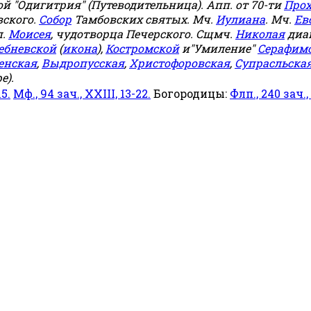
й "Одигитрия" (Путеводительница). Апп. от 70-ти
Прох
овского.
Собор
Тамбовских святых. Мч.
Иулиана
. Мч.
Ев
п.
Моисея
, чудотворца Печерского. Сщмч.
Николая
диа
ебневской
(
икона
),
Костромской
и"Умиление"
Серафим
енская
,
Выдропусская
,
Христофоровская
,
Супрасльска
е).
15.
Мф., 94 зач., XXIII, 13-22.
Богородицы:
Флп., 240 зач., I