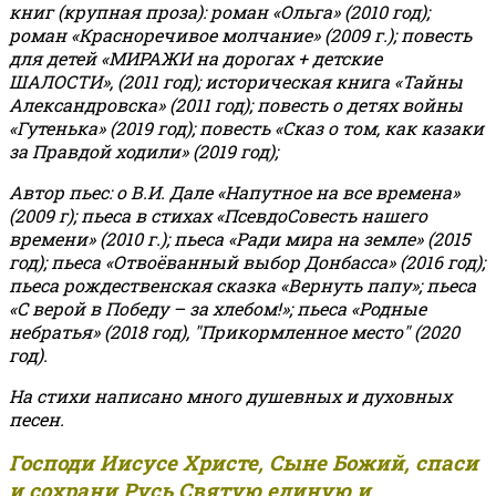
книг (крупная проза): роман «Ольга» (2010 год);
роман «Красноречивое молчание» (2009 г.); повесть
для детей «МИРАЖИ на дорогах + детские
ШАЛОСТИ», (2011 год); историческая книга «Тайны
Александровска» (2011 год); повесть о детях войны
«Гутенька» (2019 год); повесть «Сказ о том, как казаки
за Правдой ходили» (2019 год);
Автор пьес: о В.И. Дале «Напутное на все времена»
(2009 г); пьеса в стихах «ПсевдоСовесть нашего
времени» (2010 г.); пьеса «Ради мира на земле» (2015
год); пьеса «Отвоёванный выбор Донбасса» (2016 год);
пьеса рождественская сказка «Вернуть папу»; пьеса
«С верой в Победу – за хлебом!»
;
пьеса «Родные
небратья» (2018 год), "Прикормленное место" (2020
год).
На стихи написано много душевных и духовных
песен.
Господи Иисусе Христе, Сыне Божий, спаси
и сохрани Русь Святую единую и