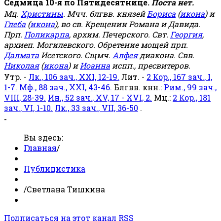
Седмица 10-я по Пятидесятнице.
Поста нет.
Мц.
Христины
. Мчч. блгвв. князей
Бориса
(
икона
) и
Глеба
(
икона
), во св. Крещении Романа и Давида.
Прп.
Поликарпа
, архим. Печерского. Свт.
Георгия
,
архиеп. Могилевского. Обретение мощей прп.
Далмата
Исетского. Сщмч.
Алфея
диакона. Свв.
Николая
(
икона
) и
Иоанна
испп., пресвитеров.
Утр. -
Лк., 106 зач., XXI, 12-19.
Лит. -
2 Кор., 167 зач., I,
1-7.
Мф., 88 зач., XXI, 43-46.
Блгвв. кнн.:
Рим., 99 зач.,
VIII, 28-39.
Ин., 52 зач., XV, 17 - XVI, 2.
Мц.:
2 Кор., 181
зач., VI, 1-10.
Лк., 33 зач., VII, 36-50
.
-
Вы здесь:
Главная
/
Публицистика
/
Светлана Тишкина
Подписаться на этот канал RSS