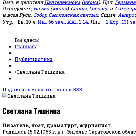
Вмч. и целителя
Пантелеимона
(
икона
). Прп.
Германа
Охридского,
Наума
(
икона
),
Саввы
,
Горазда
и
Ангеляр
и всея Руси.
Собор Смоленских святых
. Сщмч.
Амвро
Утр. - Ев. 10-е,
Ин., 66 зач., XXI, 1-14.
Лит. -
1 Кор., 131 за
-
Вы здесь:
Главная
/
Публицистика
/
Светлана Тишкина
Подписаться на этот канал RSS
Светлана Тишкина
Писатель, поэт, драматург, журналист.
Родилась 15.02.1963 г. в г. Энгельс Саратовской обла