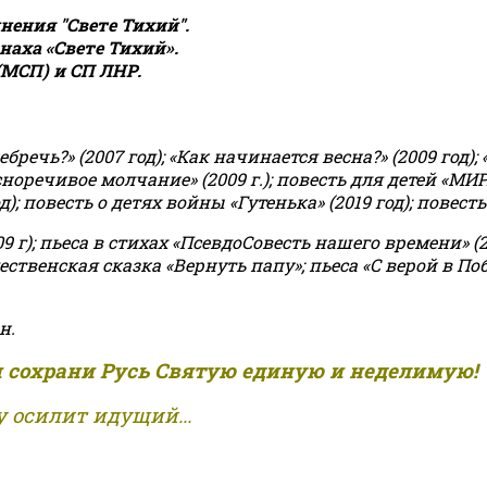
ения "Свете Тихий".
аха «Свете Тихий».
(МСП) и СП ЛНР.
чь?» (2007 год); «Как начинается весна?» (2009 год); 
асноречивое молчание» (2009 г.); повесть для детей «МИ
 повесть о детях войны «Гутенька» (2019 год); повесть 
9 г); пьеса в стихах «ПсевдоСовесть нашего времени» (201
ственская сказка «Вернуть папу»; пьеса «С верой в Поб
н.
и сохрани Русь Святую единую и неделимую!
 осилит идущий...