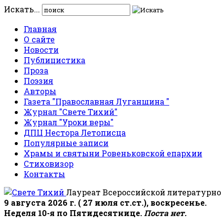
Искать...
Главная
О сайте
Новости
Публицистика
Проза
Поэзия
Авторы
Газета "Православная Луганщина "
Журнал "Свете Тихий"
Журнал "Уроки веры"
ДПЦ Нестора Летописца
Популярные записи
Храмы и святыни Ровеньковской епархии
Стиховизор
Контакты
Лауреат Всероссийской литературно
9 августа 2026 г. ( 27 июля ст.ст.), воскресенье.
Неделя 10-я по Пятидесятнице.
Поста нет.