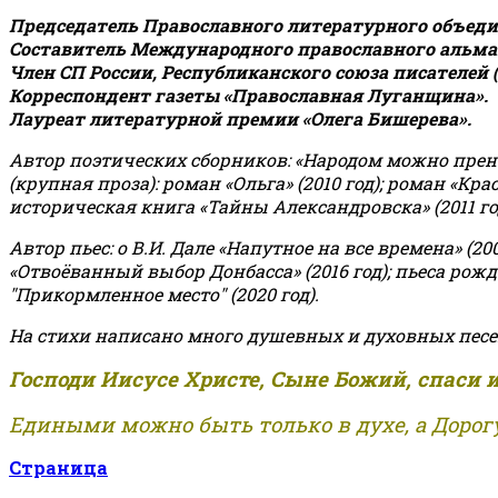
Председатель Православного литературного объедин
Составитель Международного православного альман
Член СП России, Республиканского союза писателей 
Корреспондент газеты «Православная Луганщина»
.
Лауреат литературной премии «Олега Бишерева».
Автор поэтических сборников: «Народом можно пренебре
(крупная проза): роман «Ольга» (2010 год); роман «Кр
историческая книга «Тайны Александровска» (2011 год);
Автор пьес: о В.И. Дале «Напутное на все времена» (200
«Отвоёванный выбор Донбасса» (2016 год); пьеса рожде
"Прикормленное место" (2020 год).
На стихи написано много душевных и духовных песе
Господи Иисусе Христе, Сыне Божий, спаси 
Едиными можно быть только в духе, а Дорогу
Страница