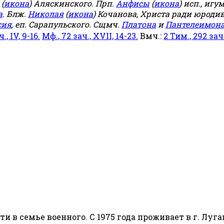
(
икона
) Аляскинского. Прп.
Анфисы
(
икона
) исп., игу
а
. Блж.
Николая
(
икона
) Кочанова, Христа ради юродив
сия
, еп. Сарапульского. Сщмч.
Платона
и
Пантелеимон
ч., IV, 9-16.
Мф., 72 зач., XVII, 14-23.
Вмч.:
2 Тим., 292 зач.,
сти в семье военного. С 1975 года проживает в г. Луга