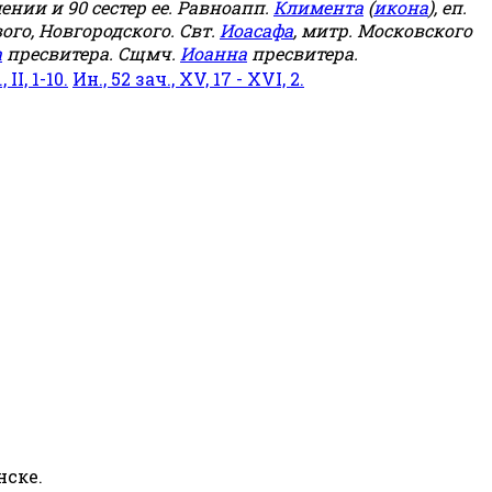
мении и 90 сестер ее. Равноапп.
Климента
(
икона
), еп.
ого, Новгородского. Свт.
Иоасафа
, митр. Московского
а
пресвитера. Сщмч.
Иоанна
пресвитера.
 II, 1-10.
Ин., 52 зач., XV, 17 - XVI, 2.
нске.