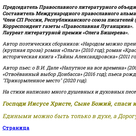
Председатель Православного литературного объедин
Составитель Международного православного альман
Член СП России, Республиканского союза писателей 
Корреспондент газеты «Православная Луганщина»
.
Лауреат литературной премии «Олега Бишерева».
Автор поэтических сборников: «Народом можно пренебре
(крупная проза): роман «Ольга» (2010 год); роман «Кр
историческая книга «Тайны Александровска» (2011 год);
Автор пьес: о В.И. Дале «Напутное на все времена» (200
«Отвоёванный выбор Донбасса» (2016 год); пьеса рожде
"Прикормленное место" (2020 год).
На стихи написано много душевных и духовных песе
Господи Иисусе Христе, Сыне Божий, спаси 
Едиными можно быть только в духе, а Дорогу
Страница