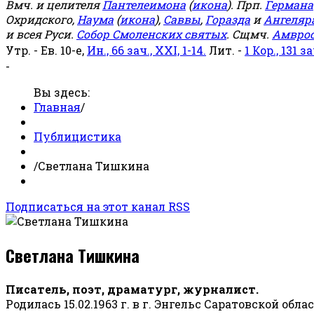
Вмч. и целителя
Пантелеимона
(
икона
). Прп.
Германа
Охридского,
Наума
(
икона
),
Саввы
,
Горазда
и
Ангеляр
и всея Руси.
Собор Смоленских святых
. Сщмч.
Амвро
Утр. - Ев. 10-е,
Ин., 66 зач., XXI, 1-14.
Лит. -
1 Кор., 131 за
-
Вы здесь:
Главная
/
Публицистика
/
Светлана Тишкина
Подписаться на этот канал RSS
Светлана Тишкина
Писатель, поэт, драматург, журналист.
Родилась 15.02.1963 г. в г. Энгельс Саратовской обла