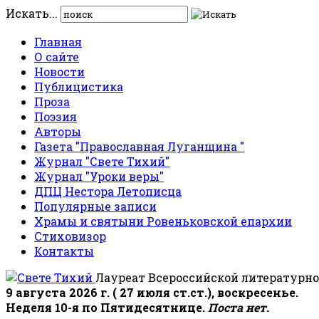
Искать...
Главная
О сайте
Новости
Публицистика
Проза
Поэзия
Авторы
Газета "Православная Луганщина "
Журнал "Свете Тихий"
Журнал "Уроки веры"
ДПЦ Нестора Летописца
Популярные записи
Храмы и святыни Ровеньковской епархии
Стиховизор
Контакты
Лауреат Всероссийской литературно
9 августа 2026 г. ( 27 июля ст.ст.), воскресенье.
Неделя 10-я по Пятидесятнице.
Поста нет.