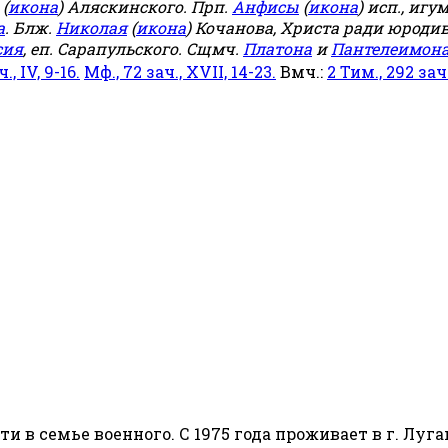
(
икона
) Аляскинского. Прп.
Анфисы
(
икона
) исп., игу
а
. Блж.
Николая
(
икона
) Кочанова, Христа ради юродив
сия
, еп. Сарапульского. Сщмч.
Платона
и
Пантелеимон
ч., IV, 9-16.
Мф., 72 зач., XVII, 14-23.
Вмч.:
2 Тим., 292 зач.,
сти в семье военного. С 1975 года проживает в г. Луга