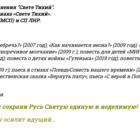
ения "Свете Тихий".
аха «Свете Тихий».
(МСП) и СП ЛНР.
чь?» (2007 год); «Как начинается весна?» (2009 год); 
асноречивое молчание» (2009 г.); повесть для детей «МИ
 повесть о детях войны «Гутенька» (2019 год); повесть 
9 г); пьеса в стихах «ПсевдоСовесть нашего времени» (201
ственская сказка «Вернуть папу»; пьеса «С верой в Поб
н.
и сохрани Русь Святую единую и неделимую!
 осилит идущий...