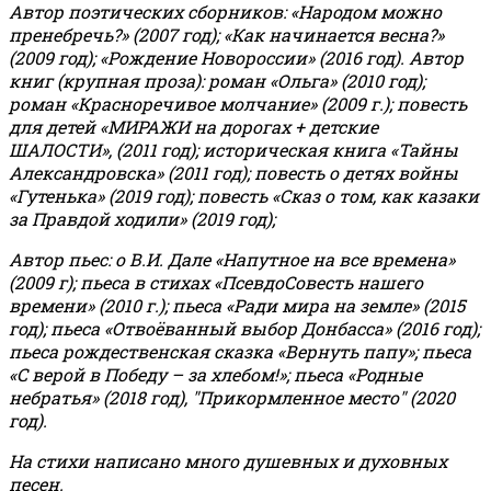
Автор поэтических сборников: «Народом можно
пренебречь?» (2007 год); «Как начинается весна?»
(2009 год); «Рождение Новороссии» (2016 год).
Автор
книг (крупная проза): роман «Ольга» (2010 год);
роман «Красноречивое молчание» (2009 г.); повесть
для детей «МИРАЖИ на дорогах + детские
ШАЛОСТИ», (2011 год); историческая книга «Тайны
Александровска» (2011 год); повесть о детях войны
«Гутенька» (2019 год); повесть «Сказ о том, как казаки
за Правдой ходили» (2019 год);
Автор пьес: о В.И. Дале «Напутное на все времена»
(2009 г); пьеса в стихах «ПсевдоСовесть нашего
времени» (2010 г.); пьеса «Ради мира на земле» (2015
год); пьеса «Отвоёванный выбор Донбасса» (2016 год);
пьеса рождественская сказка «Вернуть папу»; пьеса
«С верой в Победу – за хлебом!»
;
пьеса «Родные
небратья» (2018 год), "Прикормленное место" (2020
год).
На стихи написано много душевных и духовных
песен.