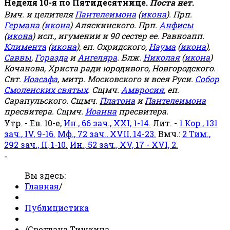
Неделя 10-я по Пятидесятнице.
Поста нет.
Вмч. и целителя
Пантелеимона
(
икона
). Прп.
Германа
(
икона
) Аляскинского. Прп.
Анфисы
(
икона
) исп., игумении и 90 сестер ее. Равноапп.
Климента
(
икона
), еп. Охридского,
Наума
(
икона
),
Саввы
,
Горазда
и
Ангеляра
. Блж.
Николая
(
икона
)
Кочанова, Христа ради юродивого, Новгородского.
Свт.
Иоасафа
, митр. Московского и всея Руси.
Собор
Смоленских святых
. Сщмч.
Амвросия
, еп.
Сарапульского. Сщмч.
Платона
и
Пантелеимона
пресвитера. Сщмч.
Иоанна
пресвитера.
Утр. - Ев. 10-е,
Ин., 66 зач., XXI, 1-14.
Лит. -
1 Кор., 131
зач., IV, 9-16.
Мф., 72 зач., XVII, 14-23.
Вмч.:
2 Тим.,
292 зач., II, 1-10.
Ин., 52 зач., XV, 17 - XVI, 2.
-
Вы здесь:
Главная
/
Публицистика
/
Светлана Тишкина