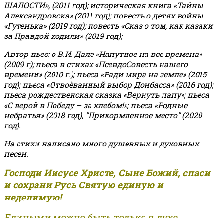
ШАЛОСТИ», (2011 год); историческая книга «Тайны
Александровска» (2011 год); повесть о детях войны
«Гутенька» (2019 год); повесть «Сказ о том, как казаки
за Правдой ходили» (2019 год);
Автор пьес: о В.И. Дале «Напутное на все времена»
(2009 г); пьеса в стихах «ПсевдоСовесть нашего
времени» (2010 г.); пьеса «Ради мира на земле» (2015
год); пьеса «Отвоёванный выбор Донбасса» (2016 год);
пьеса рождественская сказка «Вернуть папу»; пьеса
«С верой в Победу – за хлебом!»
;
пьеса «Родные
небратья» (2018 год), "Прикормленное место" (2020
год).
На стихи написано много душевных и духовных
песен.
Господи Иисусе Христе, Сыне Божий, спаси
и сохрани Русь Святую единую и
неделимую!
Едиными можно быть только в духе,