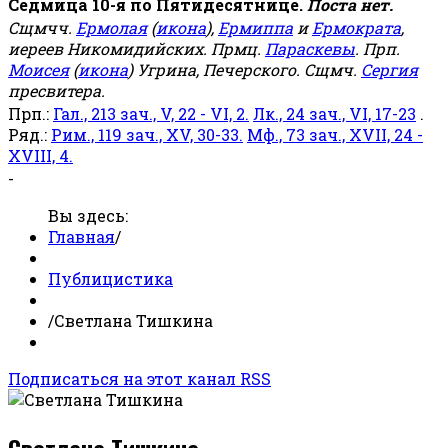
Седмица 10-я по Пятидесятнице.
Поста нет.
Сщмчч.
Ермолая
(
икона
),
Ермиппа
и
Ермократа
,
иереев Никомидийских. Прмц.
Параскевы
. Прп.
Моисея
(
икона
) Угрина, Печерского. Сщмч.
Сергия
пресвитера.
Прп.:
Гал., 213 зач., V, 22 - VI, 2.
Лк., 24 зач., VI, 17-23
.
Ряд.:
Рим., 119 зач., XV, 30-33.
Мф., 73 зач., XVII, 24 -
XVIII, 4.
-
Вы здесь:
Главная
/
Публицистика
/
Светлана Тишкина
Подписаться на этот канал RSS
Светлана Тишкина