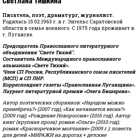
Писатель, поэт, драматург, журналист.
Родилась 15.02.1963 г. в г. Энгельс Саратовской
области в семье военного. С 1975 года проживает в
г. Луганске.
Председатель Православного литературного
объединения "Свете Тихий".
Составитель Международного православного
альманаха «Свете Тихий».
Член СП России, Республиканского союза писателей
(МСП) и СП ЛНР.
Корреспондент газеты «Православная Луганщина»
.
Лауреат литературной премии «Олега Бишерева».
Автор поэтических сборников: «Народом можно
пренебречь?» (2007 год); «Как начинается весна?»
(2009 год); «Рождение Новороссии» (2016 год).
Автор
книг (крупная проза): роман «Ольга» (2010 год);
роман «Красноречивое молчание» (2009 г.); повесть
для детей «МИРАЖИ на дорогах + детские