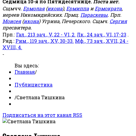
Седмица 10-я по Пятидесятнице.
Поста нет.
Сщмчч.
Ермолая
(
икона
),
Ермиппа
и
Ермократа
,
иереев Никомидийских. Прмц.
Параскевы
. Прп.
Моисея
(
икона
) Угрина, Печерского. Сщмч.
Сергия
пресвитера.
Прп.:
Гал., 213 зач., V, 22 - VI, 2.
Лк., 24 зач., VI, 17-23
.
Ряд.:
Рим., 119 зач., XV, 30-33.
Мф., 73 зач., XVII, 24 -
XVIII, 4.
-
Вы здесь:
Главная
/
Публицистика
/
Светлана Тишкина
Подписаться на этот канал RSS
Светлана Тишкина