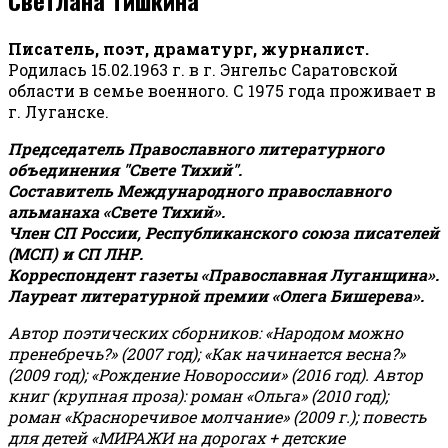
Писатель, поэт, драматург, журналист.
Родилась 15.02.1963 г. в г. Энгельс Саратовской
области в семье военного. С 1975 года проживает в
г. Луганске.
Председатель Православного литературного
объединения "Свете Тихий".
Составитель Международного православного
альманаха «Свете Тихий».
Член СП России, Республиканского союза писателей
(МСП) и СП ЛНР.
Корреспондент газеты «Православная Луганщина»
.
Лауреат литературной премии «Олега Бишерева».
Автор поэтических сборников: «Народом можно
пренебречь?» (2007 год); «Как начинается весна?»
(2009 год); «Рождение Новороссии» (2016 год).
Автор
книг (крупная проза): роман «Ольга» (2010 год);
роман «Красноречивое молчание» (2009 г.); повесть
для детей «МИРАЖИ на дорогах + детские