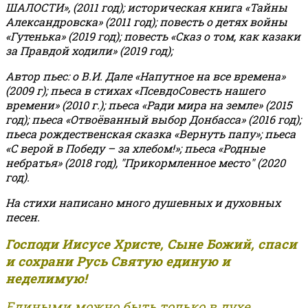
ШАЛОСТИ», (2011 год); историческая книга «Тайны
Александровска» (2011 год); повесть о детях войны
«Гутенька» (2019 год); повесть «Сказ о том, как казаки
за Правдой ходили» (2019 год);
Автор пьес: о В.И. Дале «Напутное на все времена»
(2009 г); пьеса в стихах «ПсевдоСовесть нашего
времени» (2010 г.); пьеса «Ради мира на земле» (2015
год); пьеса «Отвоёванный выбор Донбасса» (2016 год);
пьеса рождественская сказка «Вернуть папу»; пьеса
«С верой в Победу – за хлебом!»
;
пьеса «Родные
небратья» (2018 год), "Прикормленное место" (2020
год).
На стихи написано много душевных и духовных
песен.
Господи Иисусе Христе, Сыне Божий, спаси
и сохрани Русь Святую единую и
неделимую!
Едиными можно быть только в духе,