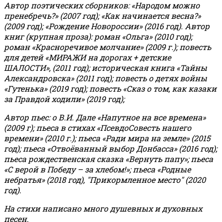
Автор поэтических сборников: «Народом можно
пренебречь?» (2007 год); «Как начинается весна?»
(2009 год); «Рождение Новороссии» (2016 год).
Автор
книг (крупная проза): роман «Ольга» (2010 год);
роман «Красноречивое молчание» (2009 г.); повесть
для детей «МИРАЖИ на дорогах + детские
ШАЛОСТИ», (2011 год); историческая книга «Тайны
Александровска» (2011 год); повесть о детях войны
«Гутенька» (2019 год); повесть «Сказ о том, как казаки
за Правдой ходили» (2019 год);
Автор пьес: о В.И. Дале «Напутное на все времена»
(2009 г); пьеса в стихах «ПсевдоСовесть нашего
времени» (2010 г.); пьеса «Ради мира на земле» (2015
год); пьеса «Отвоёванный выбор Донбасса» (2016 год);
пьеса рождественская сказка «Вернуть папу»; пьеса
«С верой в Победу – за хлебом!»
;
пьеса «Родные
небратья» (2018 год), "Прикормленное место" (2020
год).
На стихи написано много душевных и духовных
песен.