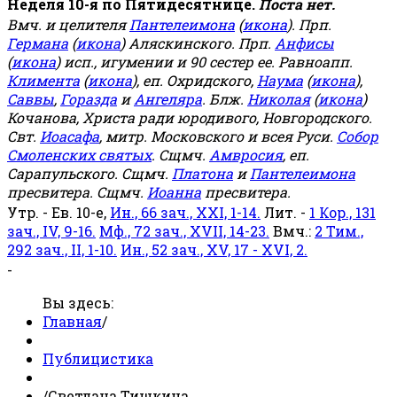
Неделя 10-я по Пятидесятнице.
Поста нет.
Вмч. и целителя
Пантелеимона
(
икона
). Прп.
Германа
(
икона
) Аляскинского. Прп.
Анфисы
(
икона
) исп., игумении и 90 сестер ее. Равноапп.
Климента
(
икона
), еп. Охридского,
Наума
(
икона
),
Саввы
,
Горазда
и
Ангеляра
. Блж.
Николая
(
икона
)
Кочанова, Христа ради юродивого, Новгородского.
Свт.
Иоасафа
, митр. Московского и всея Руси.
Собор
Смоленских святых
. Сщмч.
Амвросия
, еп.
Сарапульского. Сщмч.
Платона
и
Пантелеимона
пресвитера. Сщмч.
Иоанна
пресвитера.
Утр. - Ев. 10-е,
Ин., 66 зач., XXI, 1-14.
Лит. -
1 Кор., 131
зач., IV, 9-16.
Мф., 72 зач., XVII, 14-23.
Вмч.:
2 Тим.,
292 зач., II, 1-10.
Ин., 52 зач., XV, 17 - XVI, 2.
-
Вы здесь:
Главная
/
Публицистика
/
Светлана Тишкина