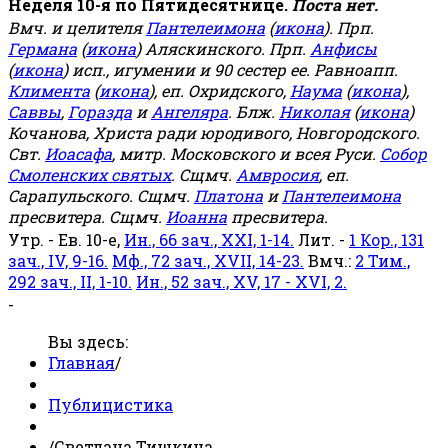
Неделя 10-я по Пятидесятнице.
Поста нет.
Вмч. и целителя
Пантелеимона
(
икона
). Прп.
Германа
(
икона
) Аляскинского. Прп.
Анфисы
(
икона
) исп., игумении и 90 сестер ее. Равноапп.
Климента
(
икона
), еп. Охридского,
Наума
(
икона
),
Саввы
,
Горазда
и
Ангеляра
. Блж.
Николая
(
икона
)
Кочанова, Христа ради юродивого, Новгородского.
Свт.
Иоасафа
, митр. Московского и всея Руси.
Собор
Смоленских святых
. Сщмч.
Амвросия
, еп.
Сарапульского. Сщмч.
Платона
и
Пантелеимона
пресвитера. Сщмч.
Иоанна
пресвитера.
Утр. - Ев. 10-е,
Ин., 66 зач., XXI, 1-14.
Лит. -
1 Кор., 131
зач., IV, 9-16.
Мф., 72 зач., XVII, 14-23.
Вмч.:
2 Тим.,
292 зач., II, 1-10.
Ин., 52 зач., XV, 17 - XVI, 2.
-
Вы здесь:
Главная
/
Публицистика
/
Светлана Тишкина