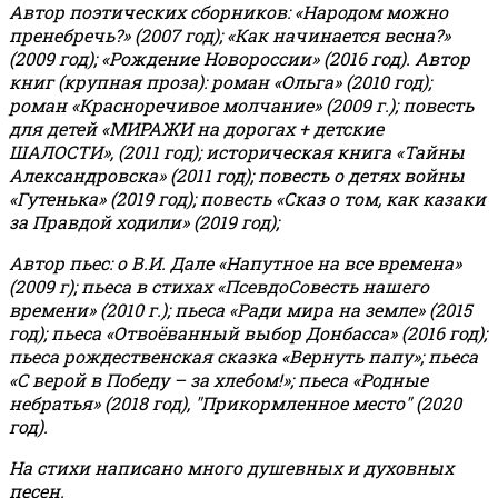
Автор поэтических сборников: «Народом можно
пренебречь?» (2007 год); «Как начинается весна?»
(2009 год); «Рождение Новороссии» (2016 год).
Автор
книг (крупная проза): роман «Ольга» (2010 год);
роман «Красноречивое молчание» (2009 г.); повесть
для детей «МИРАЖИ на дорогах + детские
ШАЛОСТИ», (2011 год); историческая книга «Тайны
Александровска» (2011 год); повесть о детях войны
«Гутенька» (2019 год); повесть «Сказ о том, как казаки
за Правдой ходили» (2019 год);
Автор пьес: о В.И. Дале «Напутное на все времена»
(2009 г); пьеса в стихах «ПсевдоСовесть нашего
времени» (2010 г.); пьеса «Ради мира на земле» (2015
год); пьеса «Отвоёванный выбор Донбасса» (2016 год);
пьеса рождественская сказка «Вернуть папу»; пьеса
«С верой в Победу – за хлебом!»
;
пьеса «Родные
небратья» (2018 год), "Прикормленное место" (2020
год).
На стихи написано много душевных и духовных
песен.