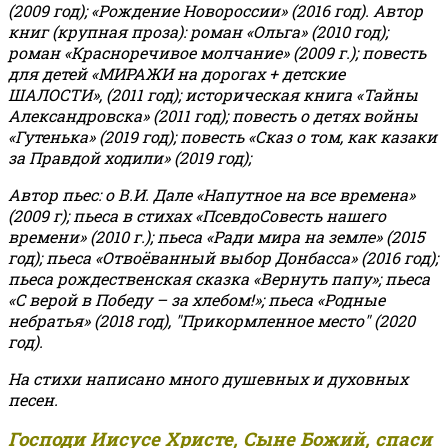
(2009 год); «Рождение Новороссии» (2016 год).
Автор
книг (крупная проза): роман «Ольга» (2010 год);
роман «Красноречивое молчание» (2009 г.); повесть
для детей «МИРАЖИ на дорогах + детские
ШАЛОСТИ», (2011 год); историческая книга «Тайны
Александровска» (2011 год); повесть о детях войны
«Гутенька» (2019 год); повесть «Сказ о том, как казаки
за Правдой ходили» (2019 год);
Автор пьес: о В.И. Дале «Напутное на все времена»
(2009 г); пьеса в стихах «ПсевдоСовесть нашего
времени» (2010 г.); пьеса «Ради мира на земле» (2015
год); пьеса «Отвоёванный выбор Донбасса» (2016 год);
пьеса рождественская сказка «Вернуть папу»; пьеса
«С верой в Победу – за хлебом!»
;
пьеса «Родные
небратья» (2018 год), "Прикормленное место" (2020
год).
На стихи написано много душевных и духовных
песен.
Господи Иисусе Христе, Сыне Божий, спаси