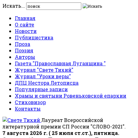
Искать...
Главная
О сайте
Новости
Публицистика
Проза
Поэзия
Авторы
Газета "Православная Луганщина "
Журнал "Свете Тихий"
Журнал "Уроки веры"
ДПЦ Нестора Летописца
Популярные записи
Храмы и святыни Ровеньковской епархии
Стиховизор
Контакты
Лауреат Всероссийской
литературной премии СП России "СЛОВО-2021".
7 августа 2026 г. ( 25 июля ст.ст.), пятница.