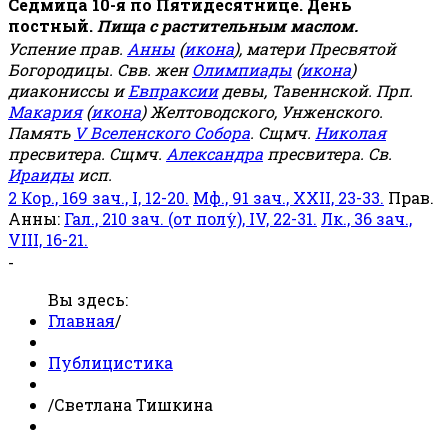
Седмица 10-я по Пятидесятнице. День
постный.
Пища с растительным маслом.
Успение прав.
Анны
(
икона
), матери Пресвятой
Богородицы. Свв. жен
Олимпиады
(
икона
)
диакониссы и
Евпраксии
девы, Тавеннской. Прп.
Макария
(
икона
) Желтоводского, Унженского.
Память
V Вселенского Собора
. Сщмч.
Николая
пресвитера. Сщмч.
Александра
пресвитера. Св.
Ираиды
исп.
2 Кор., 169 зач., I, 12-20.
Мф., 91 зач., XXII, 23-33.
Прав.
Анны:
Гал., 210 зач. (от полу́), IV, 22-31.
Лк., 36 зач.,
VIII, 16-21.
-
Вы здесь:
Главная
/
Публицистика
/
Светлана Тишкина