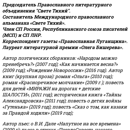
Председатель Православного литературного
объединения "Свете Тихий".
Составитель Международного православного
альманаха «Свете Тихий».
Член СП России, Республиканского союза писателей
(МСП) и СП ЛНР.
Корреспондент газеты «Православная Луганщина»
.
Лауреат литературной премии «Олега Бишерева».
Автор поэтических сборников: «Народом можно
пренебречь?» (2007 год); «Как начинается весна?»
(2009 год); «Рождение Новороссии» (2016 год).
Автор
книг (крупная проза): роман «Ольга» (2010 год);
роман «Красноречивое молчание» (2009 г.); повесть
для детей «МИРАЖИ на дорогах + детские
ШАЛОСТИ», (2011 год); историческая книга «Тайны
Александровска» (2011 год); повесть о детях войны
«Гутенька» (2019 год); повесть «Сказ о том, как казаки
за Правдой ходили» (2019 год);
Автор пьес: о В.И. Дале «Напутное на все времена»
(2009 г); пьеса в стихах «ПсевдоСовесть нашего