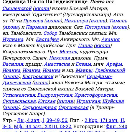
Седмица 11-я по Пятидесятнице.
Поста нет.
Смоленской
(
икона
) иконы Божией Матери,
именуемой "Одигитрия" (Путеводительница). Апп.
от 70-ти
Прохора
(
икона
),
Никанора
(
икона
),
Тимона
(
икона
) и
Пармена
диаконов. Свт.
Питирима
(
икона
),
еп. Тамбовского.
Собор
Тамбовских святых. Мч.
Иулиана
. Мч.
Евстафия
Анкирского. Мч.
Акакия
,
иже в Милете Карийском. Прп.
Павла
(
икона
)
Ксиропотамского. Прп.
Моисея
, чудотворца
Печерского. Сщмч.
Николая
диакона. Прмч.
Василия
, прмцц.
Анастасии
и
Елены
, мчч.
Арефы
,
Иоанна
,
Иоанна
,
Иоанна
и мц.
Мавры
.
Гребневской
(
икона
),
Костромской
и"Умиление"
Серафимо-
Дивеевской
(
икона
) икон Божией Матери. Чтимые
списки со Смоленской иконы Божией Матери:
Устюженская
,
Выдропусская
,
Христофоровская
,
Супрасльская
,
Югская
(
икона
),
Игрицкая
,
Шуйская
(
икона
),
Седмиезерная
,
Сергиевская
(в Троице-
Сергиевой Лавре).
Утр. -
Лк., 4 зач., I, 39-49, 56.
Лит. -
2 Кор., 171 зач., II,
3-15.
Мф., 94 зач., XXIII, 13-22.
Богородицы:
Флп., 240