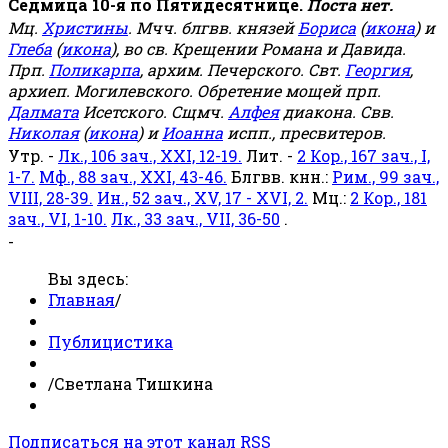
Седмица 10-я по Пятидесятнице.
Поста нет.
Мц.
Христины
. Мчч. блгвв. князей
Бориса
(
икона
) и
Глеба
(
икона
), во св. Крещении Романа и Давида.
Прп.
Поликарпа
, архим. Печерского. Свт.
Георгия
,
архиеп. Могилевского. Обретение мощей прп.
Далмата
Исетского. Сщмч.
Алфея
диакона. Свв.
Николая
(
икона
) и
Иоанна
испп., пресвитеров.
Утр. -
Лк., 106 зач., XXI, 12-19.
Лит. -
2 Кор., 167 зач., I,
1-7.
Мф., 88 зач., XXI, 43-46.
Блгвв. кнн.:
Рим., 99 зач.,
VIII, 28-39.
Ин., 52 зач., XV, 17 - XVI, 2.
Мц.:
2 Кор., 181
зач., VI, 1-10.
Лк., 33 зач., VII, 36-50
.
-
Вы здесь:
Главная
/
Публицистика
/
Светлана Тишкина
Подписаться на этот канал RSS