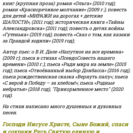
книг (крупная проза): роман «Ольга» (2010 год);
роман «Красноречивое молчание» (2009 г.); повесть
для детей «МИРАЖИ на дорогах + детские
ШАЛОСТИ», (2011 год); историческая книга «Тайны
Александровска» (2011 год); повесть о детях войны
«Гутенька» (2019 год); повесть «Сказ о том, как казаки
за Правдой ходили» (2019 год);
Автор пьес: о В.И. Дале «Напутное на все времена»
(2009 г); пьеса в стихах «ПсевдоСовесть нашего
времени» (2010 г.); пьеса «Ради мира на земле» (2015
год); пьеса «Отвоёванный выбор Донбасса» (2016 год);
пьеса рождественская сказка «Вернуть папу»; пьеса
«С верой в Победу – за хлебом!»
;
пьеса «Родные
небратья» (2018 год), "Прикормленное место" (2020
год).
На стихи написано много душевных и духовных
песен.
Господи Иисусе Христе, Сыне Божий, спаси
и сохрани Русь Святую единую и