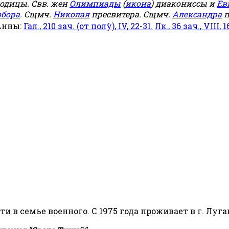
родицы. Свв. жен
Олимпиады
(
икона
) диакониссы и
Ев
обора
. Сщмч.
Николая
пресвитера. Сщмч.
Александра
п
Анны:
Гал., 210 зач. (от полу́), IV, 22-31.
Лк., 36 зач., VIII, 1
сти в семье военного. С 1975 года проживает в г. Луга