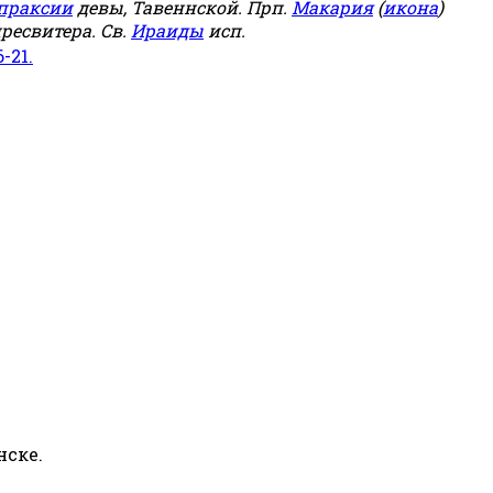
праксии
девы, Тавеннской. Прп.
Макария
(
икона
)
ресвитера. Св.
Ираиды
исп.
6-21.
нске.