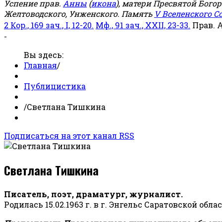
Успение прав.
Анны
(
икона
), матери Пресвятой Бого
Желтоводского, Унженского. Память
V Вселенского С
2 Кор., 169 зач., I, 12-20.
Мф., 91 зач., XXII, 23-33.
Прав. 
-
Вы здесь:
Главная
/
Публицистика
/
Светлана Тишкина
Подписаться на этот канал RSS
Светлана Тишкина
Писатель, поэт, драматург, журналист.
Родилась 15.02.1963 г. в г. Энгельс Саратовской обла