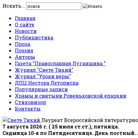
Искать...
Главная
О сайте
Новости
Публицистика
Проза
Поэзия
Авторы
Газета "Православная Луганщина "
Журнал "Свете Тихий"
Журнал "Уроки веры"
ДПЦ Нестора Летописца
Популярные записи
Храмы и святыни Ровеньковской епархии
Стиховизор
Контакты
Лауреат Всероссийской литературно
7 августа 2026 г. ( 25 июля ст.ст.), пятница.
Седмица 10-я по Пятидесятнице. День постный.