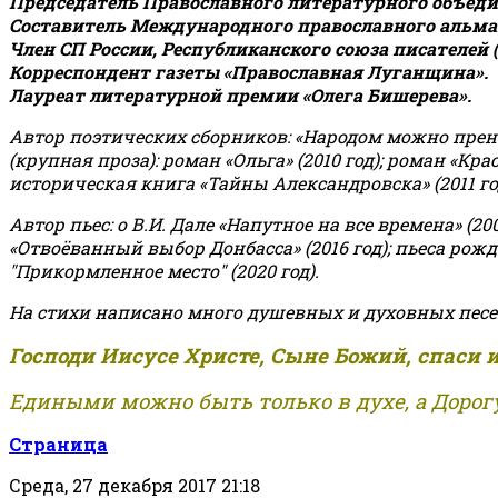
Председатель Православного литературного объедин
Составитель Международного православного альман
Член СП России, Республиканского союза писателей 
Корреспондент газеты «Православная Луганщина»
.
Лауреат литературной премии «Олега Бишерева».
Автор поэтических сборников: «Народом можно пренебре
(крупная проза): роман «Ольга» (2010 год); роман «Кр
историческая книга «Тайны Александровска» (2011 год);
Автор пьес: о В.И. Дале «Напутное на все времена» (200
«Отвоёванный выбор Донбасса» (2016 год); пьеса рожде
"Прикормленное место" (2020 год).
На стихи написано много душевных и духовных песе
Господи Иисусе Христе, Сыне Божий, спаси 
Едиными можно быть только в духе, а Дорогу
Страница
Среда, 27 декабря 2017 21:18