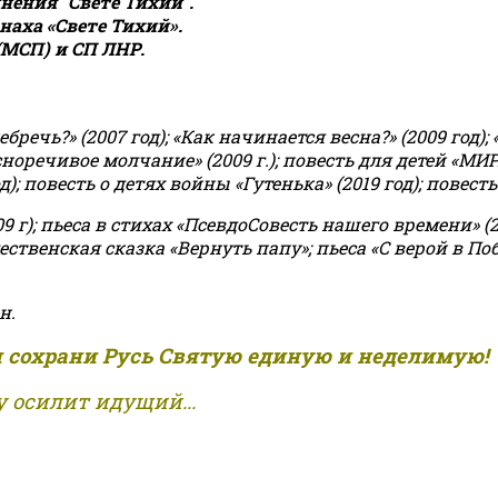
ения "Свете Тихий".
аха «Свете Тихий».
(МСП) и СП ЛНР.
чь?» (2007 год); «Как начинается весна?» (2009 год); 
асноречивое молчание» (2009 г.); повесть для детей «МИ
 повесть о детях войны «Гутенька» (2019 год); повесть 
9 г); пьеса в стихах «ПсевдоСовесть нашего времени» (201
ственская сказка «Вернуть папу»; пьеса «С верой в Поб
н.
и сохрани Русь Святую единую и неделимую!
 осилит идущий...